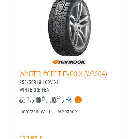
WINTER I*CEPT EVO3 X (W330A)
255/55R18 109V XL
WINTERREIFEN
Mehr Informationen zum EU-
73
C
B
Lieferzeit: ca. 1 - 5 Werktage*
132,85 €
Regulärer Preis: