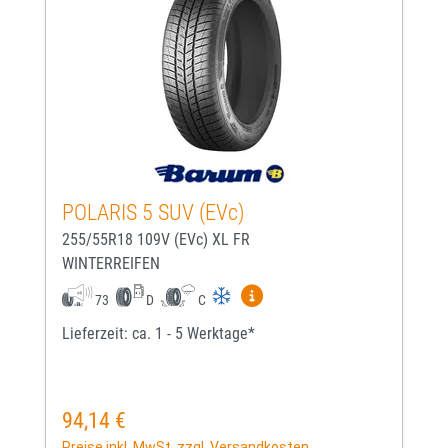
POLARIS 5 SUV (EVc)
255/55R18 109V (EVc) XL FR
WINTERREIFEN
Mehr Informationen zum EU-
73
D
C
Lieferzeit: ca. 1 - 5 Werktage*
94,14 €
Regulärer Preis:
Preise inkl. MwSt. zzgl. Versandkosten