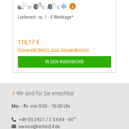
Mehr Informationen zum EU-
73
C
C
Lieferzeit: ca. 1 - 5 Werktage*
116,17 €
Regulärer Preis:
Preise inkl. MwSt. zzgl. Versandkosten
IN DEN WARENKORB
Wir sind für Sie erreichbar
Mo. - Fr.
von 9:00 - 16:00 Uhr
+49 (0) 2921 / 3 54 84 - 60
**
service@reifen24.de