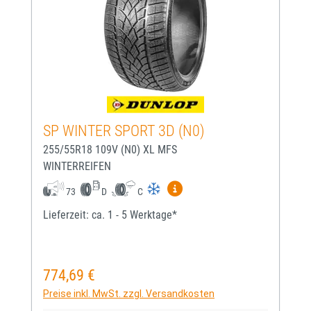
SP WINTER SPORT 3D (N0)
255/55R18 109V (N0) XL MFS
WINTERREIFEN
Mehr Informationen zum EU-
73
D
C
Lieferzeit: ca. 1 - 5 Werktage*
774,69 €
Regulärer Preis:
Preise inkl. MwSt. zzgl. Versandkosten