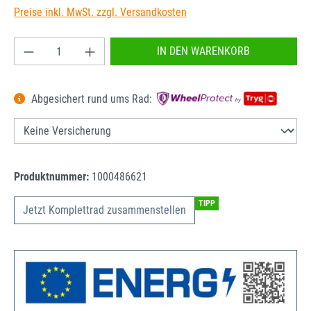
Preise inkl. MwSt. zzgl. Versandkosten
Produkt Anzahl: Gib den gewünschten Wert ein od
IN DEN WARENKORB
Abgesichert rund ums Rad:
Produktnummer:
1000486621
TIPP
Jetzt Komplettrad zusammenstellen