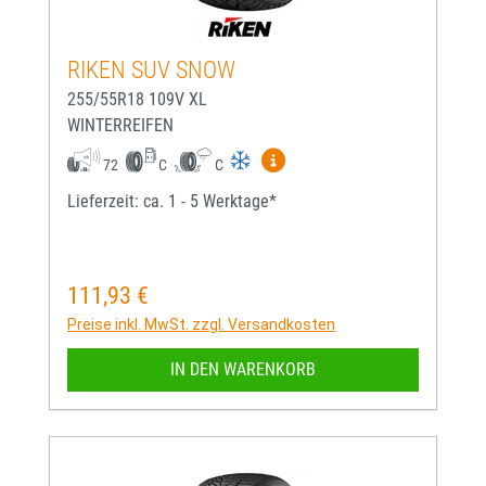
RIKEN SUV SNOW
255/55R18 109V XL
WINTERREIFEN
Mehr Informationen zum EU-
72
C
C
Lieferzeit: ca. 1 - 5 Werktage*
111,93 €
Regulärer Preis:
Preise inkl. MwSt. zzgl. Versandkosten
IN DEN WARENKORB