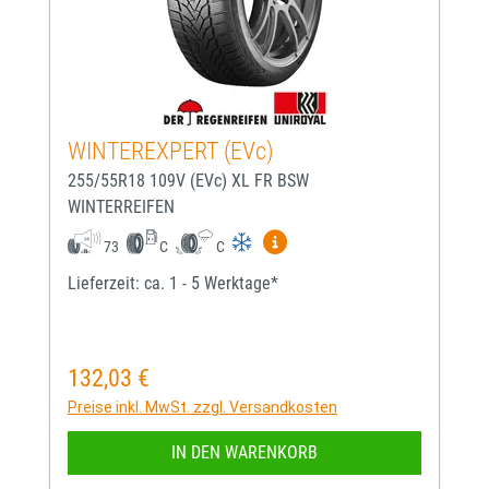
WINTEREXPERT (EVc)
255/55R18 109V (EVc) XL FR BSW
WINTERREIFEN
Mehr Informationen zum EU-
73
C
C
Lieferzeit: ca. 1 - 5 Werktage*
132,03 €
Regulärer Preis:
Preise inkl. MwSt. zzgl. Versandkosten
IN DEN WARENKORB