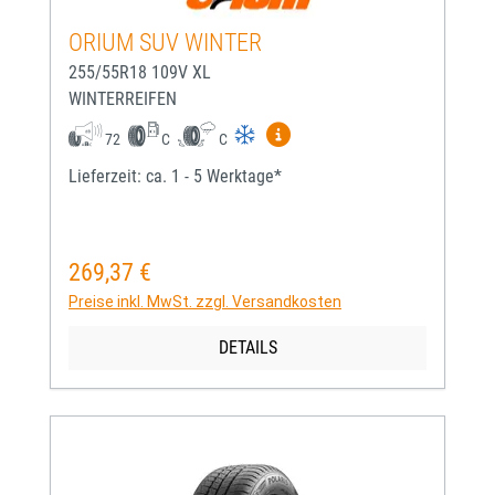
ORIUM SUV WINTER
255/55R18 109V XL
WINTERREIFEN
Mehr Informationen zum EU-
72
C
C
Lieferzeit: ca. 1 - 5 Werktage*
269,37 €
Regulärer Preis:
Preise inkl. MwSt. zzgl. Versandkosten
DETAILS