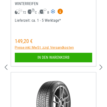
WINTERREIFEN
Mehr Informationen zum EU-
72
C
B
Lieferzeit: ca. 1 - 5 Werktage*
149,20 €
Regulärer Preis:
Preise inkl. MwSt. zzgl. Versandkosten
IN DEN WARENKORB