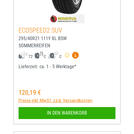
ECOSPEED2 SUV
295/40R21 111Y XL BSW
SOMMERREIFEN
Mehr Informationen zum EU-
72
C
C
Lieferzeit: ca. 1 - 5 Werktage*
120,19 €
Regulärer Preis:
Preise inkl. MwSt. zzgl. Versandkosten
IN DEN WARENKORB