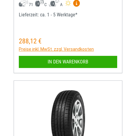
Mehr Informationen zum EU-
71
C
A
Lieferzeit: ca. 1 - 5 Werktage*
288,12 €
Regulärer Preis:
Preise inkl. MwSt. zzgl. Versandkosten
IN DEN WARENKORB