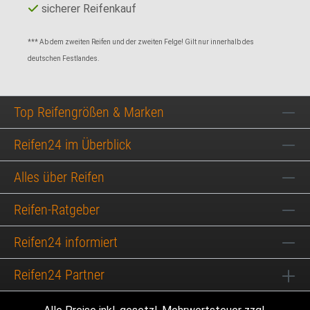
sicherer Reifenkauf
*** Ab dem zweiten Reifen und der zweiten Felge! Gilt nur innerhalb des
deutschen Festlandes.
Top Reifengrößen & Marken
Reifen24 im Überblick
Alles über Reifen
Reifen-Ratgeber
Reifen24 informiert
Reifen24 Partner