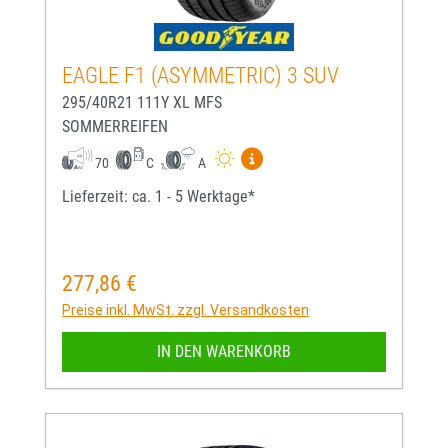
EAGLE F1 (ASYMMETRIC) 3 SUV
295/40R21 111Y XL MFS
SOMMERREIFEN
Mehr Informationen zum EU-
70
C
A
Lieferzeit: ca. 1 - 5 Werktage*
277,86 €
Regulärer Preis:
Preise inkl. MwSt. zzgl. Versandkosten
IN DEN WARENKORB