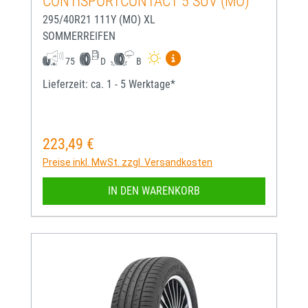
CONTISPORTCONTACT 5 SUV (MO)
295/40R21 111Y (MO) XL
SOMMERREIFEN
Mehr Informationen zum EU-
75
D
B
Lieferzeit: ca. 1 - 5 Werktage*
223,49 €
Regulärer Preis:
Preise inkl. MwSt. zzgl. Versandkosten
IN DEN WARENKORB