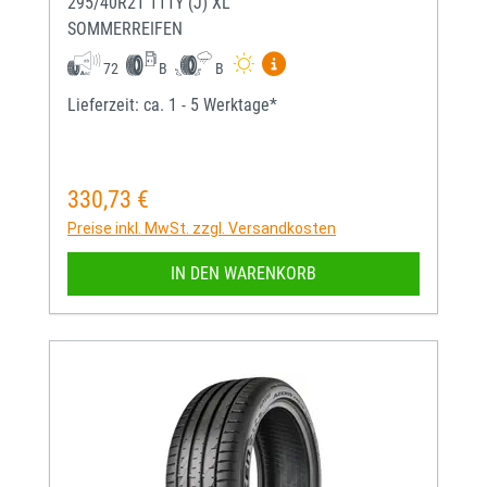
295/40R21 111Y (J) XL
SOMMERREIFEN
Mehr Informationen zum EU-
72
B
B
Lieferzeit: ca. 1 - 5 Werktage*
330,73 €
Regulärer Preis:
Preise inkl. MwSt. zzgl. Versandkosten
IN DEN WARENKORB