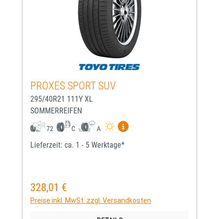
PROXES SPORT SUV
295/40R21 111Y XL
SOMMERREIFEN
Mehr Informationen zum EU-
72
C
A
Lieferzeit: ca. 1 - 5 Werktage*
328,01 €
Regulärer Preis:
Preise inkl. MwSt. zzgl. Versandkosten