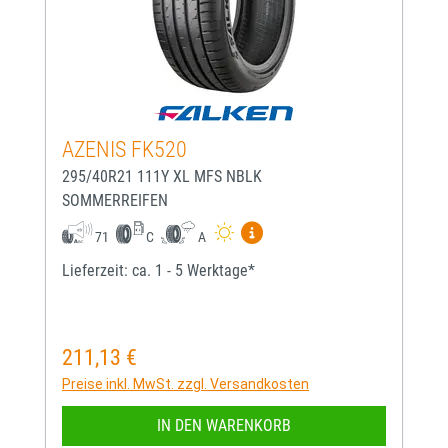
AZENIS FK520
295/40R21 111Y XL MFS NBLK
SOMMERREIFEN
Mehr Informationen zum EU-
71
C
A
Lieferzeit: ca. 1 - 5 Werktage*
211,13 €
Regulärer Preis:
Preise inkl. MwSt. zzgl. Versandkosten
IN DEN WARENKORB