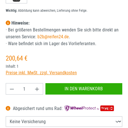
Wichtig:
Abbildung kann abweichen, Lieferung ohne Felge.
Hinweise:
· Bei größeren Bestellmengen wenden Sie sich bitte direkt an
unseren Service:
b2b@reifen24.de
.
· Ware befindet sich im Lager des Vorlieferanten.
Regulärer Preis:
200,64 €
Inhalt:
1
Preise inkl. MwSt. zzgl. Versandkosten
Produkt Anzahl: Gib den gewünschten Wert ein od
IN DEN WARENKORB
Abgesichert rund ums Rad: