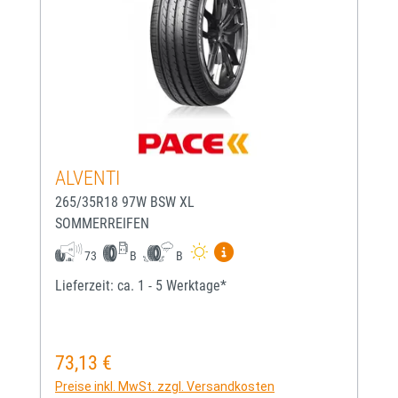
ALVENTI
265/35R18 97W BSW XL
SOMMERREIFEN
Mehr Informationen zum EU-
73
B
B
Lieferzeit: ca. 1 - 5 Werktage*
73,13 €
Regulärer Preis:
Preise inkl. MwSt. zzgl. Versandkosten