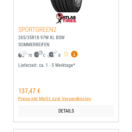
SPORTGREEN2
265/35R18 97W XL BSW
SOMMERREIFEN
Mehr Informationen zum EU-
70
C
B
Lieferzeit: ca. 1 - 5 Werktage*
137,47 €
Regulärer Preis:
Preise inkl. MwSt. zzgl. Versandkosten
DETAILS