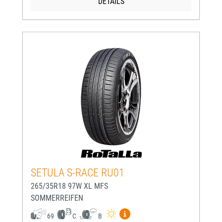
DETAILS
SETULA S-RACE RU01
265/35R18 97W XL MFS
SOMMERREIFEN
Mehr Informationen zum EU-
69
C
B