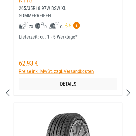
K118
265/35R18 97W BSW XL
SOMMERREIFEN
Mehr Informationen zum EU-
73
D
C
Lieferzeit: ca. 1 - 5 Werktage*
62,93 €
Regulärer Preis:
Preise inkl. MwSt. zzgl. Versandkosten
DETAILS