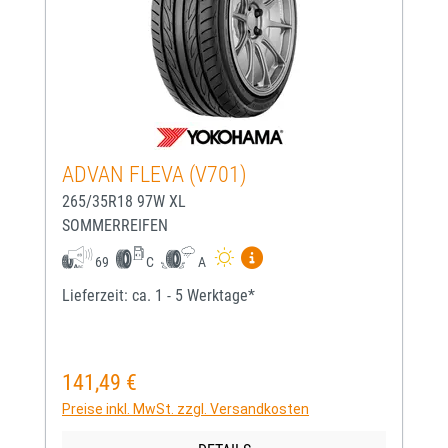
ADVAN FLEVA (V701)
265/35R18 97W XL
SOMMERREIFEN
Mehr Informationen zum EU-
69
C
A
Lieferzeit: ca. 1 - 5 Werktage*
141,49 €
Regulärer Preis:
Preise inkl. MwSt. zzgl. Versandkosten