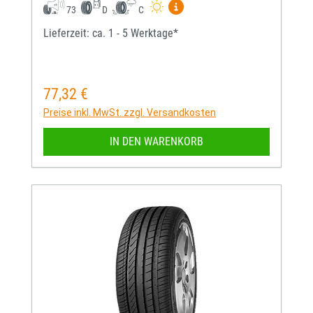
Mehr Informationen zum EU-
73
D
C
Lieferzeit: ca. 1 - 5 Werktage*
77,32 €
Regulärer Preis:
Preise inkl. MwSt. zzgl. Versandkosten
IN DEN WARENKORB