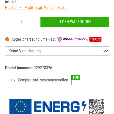
Inhalt:
1
Preise inkl. MwSt. zzgl. Versandkosten
Produkt Anzahl: Gib den gewünschten Wert ein od
IN DEN WARENKORB
Abgesichert rund ums Rad:
Produktnummer:
R29278326
TIPP
Jetzt Komplettrad zusammenstellen