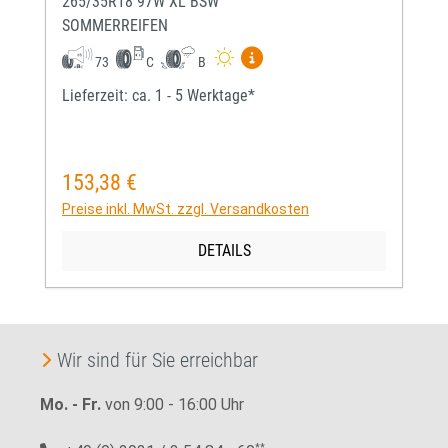
265/35R18 97W XL BSW
SOMMERREIFEN
Mehr Informationen zum EU-
73
C
B
Lieferzeit: ca. 1 - 5 Werktage*
153,38 €
Regulärer Preis:
Preise inkl. MwSt. zzgl. Versandkosten
DETAILS
Wir sind für Sie erreichbar
Mo. - Fr.
von 9:00 - 16:00 Uhr
**