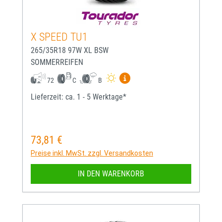
X SPEED TU1
265/35R18 97W XL BSW
SOMMERREIFEN
Mehr Informationen zum EU-
72
C
B
Lieferzeit: ca. 1 - 5 Werktage*
73,81 €
Regulärer Preis:
Preise inkl. MwSt. zzgl. Versandkosten
IN DEN WARENKORB