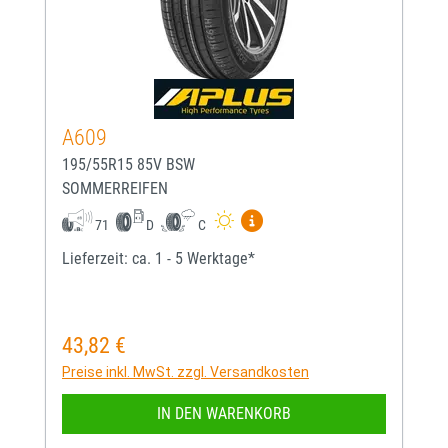
A609
195/55R15 85V BSW
SOMMERREIFEN
Mehr Informationen zum EU-
71
D
C
Lieferzeit: ca. 1 - 5 Werktage*
43,82 €
Regulärer Preis:
Preise inkl. MwSt. zzgl. Versandkosten
IN DEN WARENKORB