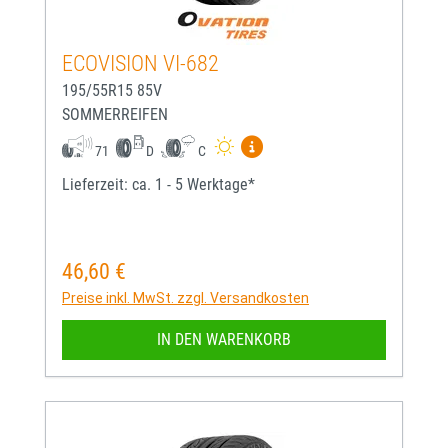
ECOVISION VI-682
195/55R15 85V
SOMMERREIFEN
Mehr Informationen zum EU-
71
D
C
Lieferzeit: ca. 1 - 5 Werktage*
46,60 €
Regulärer Preis:
Preise inkl. MwSt. zzgl. Versandkosten
IN DEN WARENKORB