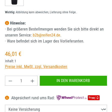
Wichtig:
Abbildung kann abweichen, Lieferung ohne Felge.
Hinweise:
· Bei größeren Bestellmengen wenden Sie sich bitte direkt an
unseren Service:
b2b@reifen24.de
.
· Ware befindet sich im Lager des Vorlieferanten.
Regulärer Preis:
46,01 €
Inhalt:
1
Preise inkl. MwSt. zzgl. Versandkosten
Produkt Anzahl: Gib den gewünschten Wert ein od
IN DEN WARENKORB
Abgesichert rund ums Rad: