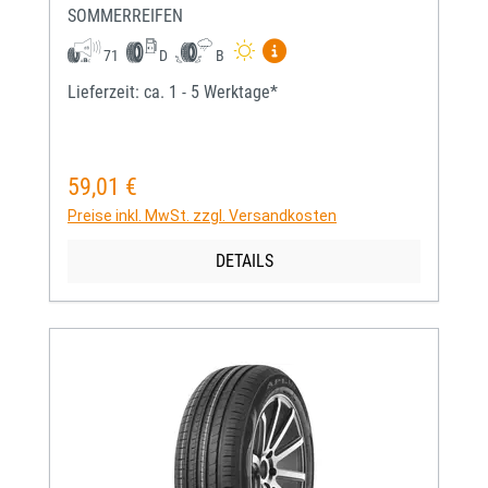
SOMMERREIFEN
Mehr Informationen zum EU-
71
D
B
Lieferzeit: ca. 1 - 5 Werktage*
59,01 €
Regulärer Preis:
Preise inkl. MwSt. zzgl. Versandkosten
DETAILS