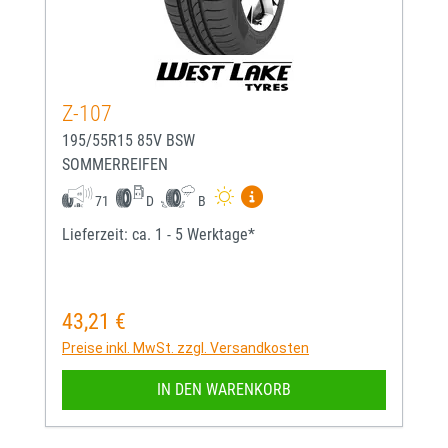
Z-107
195/55R15 85V BSW
SOMMERREIFEN
Mehr Informationen zum EU-
71
D
B
Lieferzeit: ca. 1 - 5 Werktage*
43,21 €
Regulärer Preis:
Preise inkl. MwSt. zzgl. Versandkosten
IN DEN WARENKORB