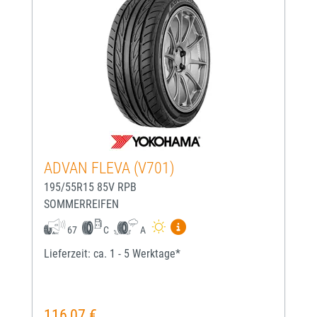
ADVAN FLEVA (V701)
195/55R15 85V RPB
SOMMERREIFEN
Mehr Informationen zum EU-
67
C
A
Lieferzeit: ca. 1 - 5 Werktage*
116,07 €
Regulärer Preis: