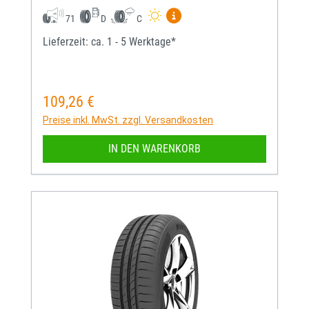
Mehr Informationen zum EU-
71
D
C
Lieferzeit: ca. 1 - 5 Werktage*
109,26 €
Regulärer Preis:
Preise inkl. MwSt. zzgl. Versandkosten
IN DEN WARENKORB