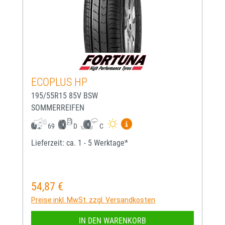
ECOPLUS HP
195/55R15 85V BSW
SOMMERREIFEN
Mehr Informationen zum EU-
69
D
C
Lieferzeit: ca. 1 - 5 Werktage*
54,87 €
Regulärer Preis:
Preise inkl. MwSt. zzgl. Versandkosten
IN DEN WARENKORB