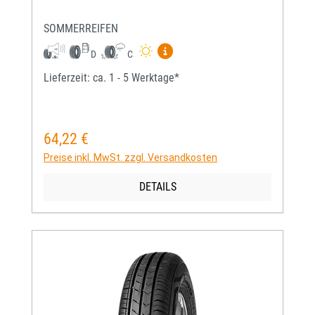
SOMMERREIFEN
Mehr Informationen zum EU-Re
D
C
Lieferzeit: ca. 1 - 5 Werktage*
64,22 €
Regulärer Preis:
Preise inkl. MwSt. zzgl. Versandkosten
DETAILS