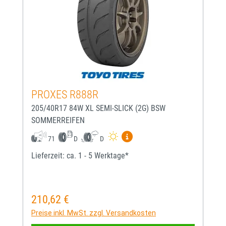
PROXES R888R
205/40R17 84W XL SEMI-SLICK (2G) BSW
SOMMERREIFEN
Mehr Informationen zum EU-
71
D
D
Lieferzeit: ca. 1 - 5 Werktage*
210,62 €
Regulärer Preis:
Preise inkl. MwSt. zzgl. Versandkosten