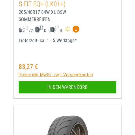
S FIT EQ+ (LK01+)
205/40R17 84W XL BSW
SOMMERREIFEN
Mehr Informationen zum EU-
72
D
B
Lieferzeit: ca. 1 - 5 Werktage*
83,27 €
Regulärer Preis:
Preise inkl. MwSt. zzgl. Versandkosten
IN DEN WARENKORB