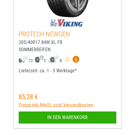
PROTECH NEWGEN
205/40R17 84W XL FR
SOMMERREIFEN
Mehr Informationen zum EU-
72
C
B
Lieferzeit: ca. 1 - 5 Werktage*
85,28 €
Regulärer Preis:
Preise inkl. MwSt. zzgl. Versandkosten
IN DEN WARENKORB