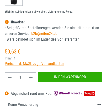
Wichtig:
Abbildung kann abweichen, Lieferung ohne Felge.
Hinweise:
· Bei größeren Bestellmengen wenden Sie sich bitte direkt an
unseren Service:
b2b@reifen24.de
.
· Ware befindet sich im Lager des Vorlieferanten.
Regulärer Preis:
50,63 €
Inhalt:
1
Preise inkl. MwSt. zzgl. Versandkosten
Produkt Anzahl: Gib den gewünschten Wert ein od
IN DEN WARENKORB
Abgesichert rund ums Rad: