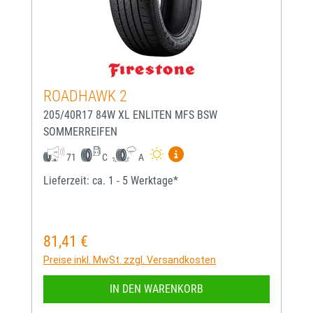
ROADHAWK 2
205/40R17 84W XL ENLITEN MFS BSW
SOMMERREIFEN
Mehr Informationen zum EU-
71
C
A
Lieferzeit: ca. 1 - 5 Werktage*
81,41 €
Regulärer Preis:
Preise inkl. MwSt. zzgl. Versandkosten
IN DEN WARENKORB