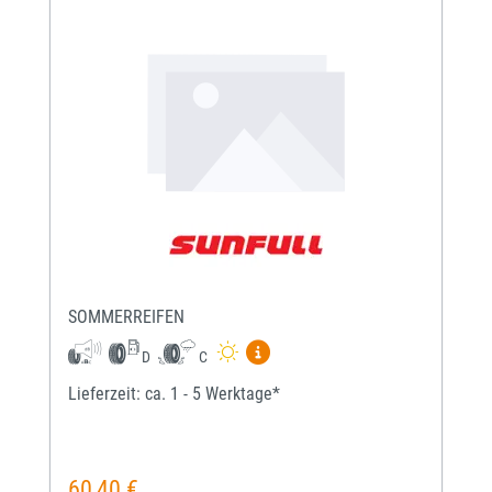
SOMMERREIFEN
Mehr Informationen zum EU-Re
D
C
Lieferzeit: ca. 1 - 5 Werktage*
60,40 €
Regulärer Preis: