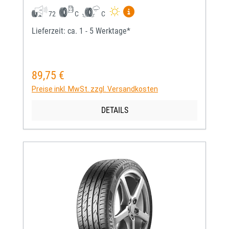
Mehr Informationen zum EU-
72
C
C
Lieferzeit: ca. 1 - 5 Werktage*
89,75 €
Regulärer Preis:
Preise inkl. MwSt. zzgl. Versandkosten
DETAILS