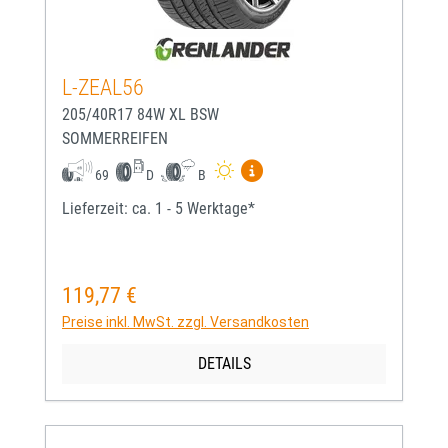
L-ZEAL56
205/40R17 84W XL BSW
SOMMERREIFEN
Mehr Informationen zum EU-
69
D
B
Lieferzeit: ca. 1 - 5 Werktage*
119,77 €
Regulärer Preis:
Preise inkl. MwSt. zzgl. Versandkosten
DETAILS