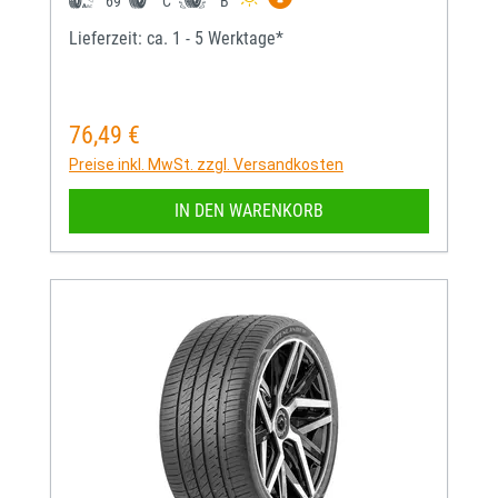
69
C
B
Lieferzeit: ca. 1 - 5 Werktage*
76,49 €
Regulärer Preis:
Preise inkl. MwSt. zzgl. Versandkosten
IN DEN WARENKORB