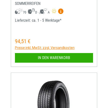
SOMMERREIFEN
Mehr Informationen zum EU-
70
D
A
Lieferzeit: ca. 1 - 5 Werktage*
94,51 €
Regulärer Preis:
Preise inkl. MwSt. zzgl. Versandkosten
IN DEN WARENKORB