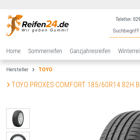
 Hauptinhalt springen
Zur Suche springen
Zur Hauptnavigation springen
Telefon: 02
Home
Sommerreifen
Ganzjahresreifen
Winterre
Hersteller
TOYO
TOYO PROXES COMFORT 185/60R14 82H 
Bildergalerie überspringen