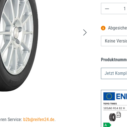
Produkt A
Abgesiche
Produktnumm
Jetzt Kompl
eren Service:
b2b@reifen24.de
.