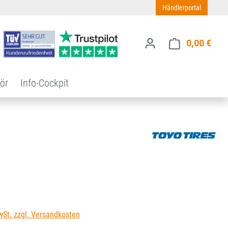
Händlerportal
0,00 €
Ware
ör
Info-Cockpit
s:
wSt. zzgl. Versandkosten