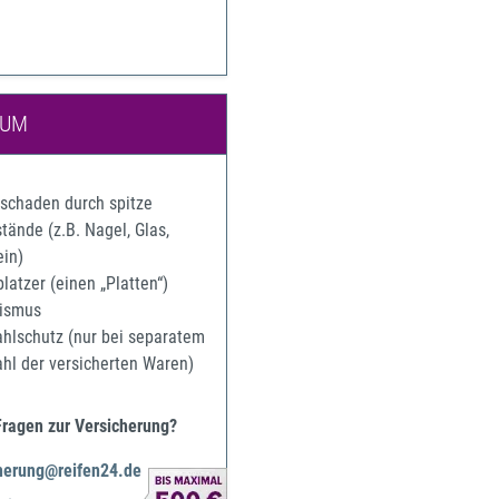
IUM
rschaden durch spitze
ände (z.B. Nagel, Glas,
ein)
latzer (einen „Platten“)
ismus
ahlschutz (nur bei separatem
ahl der versicherten Waren)
Fragen zur Versicherung?
herung@reifen24.de