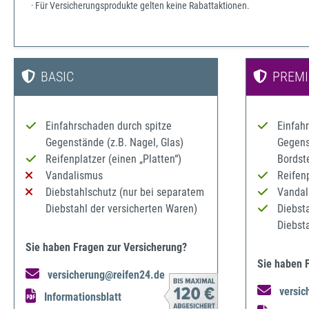
· Für Versicherungsprodukte gelten keine Rabattaktionen.
BASIC
PREM
Einfahrschaden durch spitze
Einfah
Gegenstände (z.B. Nagel, Glas)
Gegenst
Reifenplatzer (einen „Platten“)
Bordst
Vandalismus
Reifenp
Diebstahlschutz (nur bei separatem
Vandal
Diebstahl der versicherten Waren)
Diebst
Diebst
Sie haben Fragen zur Versicherung?
Sie haben 
versicherung@reifen24.de
versic
Informationsblatt