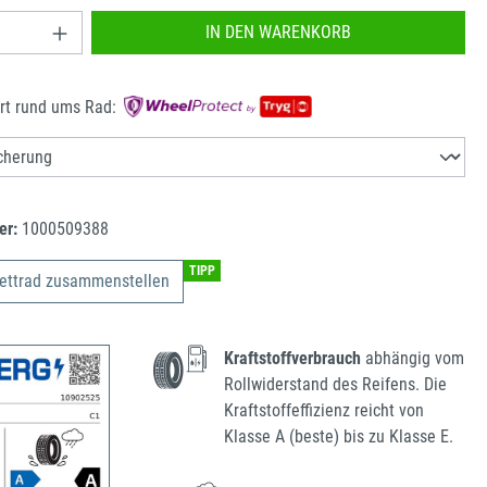
nzahl: Gib den gewünschten Wert ein oder benu
IN DEN WARENKORB
rt rund ums Rad:
er:
1000509388
TIPP
ettrad zusammenstellen
Kraftstoffverbrauch
abhängig vom
Rollwiderstand des Reifens. Die
Kraftstoffeffizienz reicht von
Klasse A (beste) bis zu Klasse E.