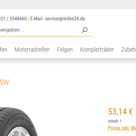
921 / 3548460
|
E-Mail: service@reifen24.de
ifen
Motorradreifen
Felgen
Kompletträder
Zubeh
BSW
Regulärer Prei
53,14 €
Inhalt:
1
Preise inkl. M