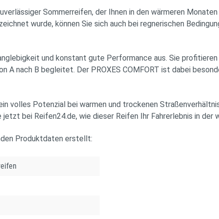
ässiger Sommerreifen, der Ihnen in den wärmeren Monaten ein 
eichnet wurde, können Sie sich auch bei regnerischen Bedingung
Langlebigkeit und konstant gute Performance aus. Sie profitier
von A nach B begleitet. Der PROXES COMFORT ist dabei besonder
olles Potenzial bei warmen und trockenen Straßenverhältnissen
etzt bei Reifen24.de, wie dieser Reifen Ihr Fahrerlebnis in der
nden Produktdaten erstellt:
eifen