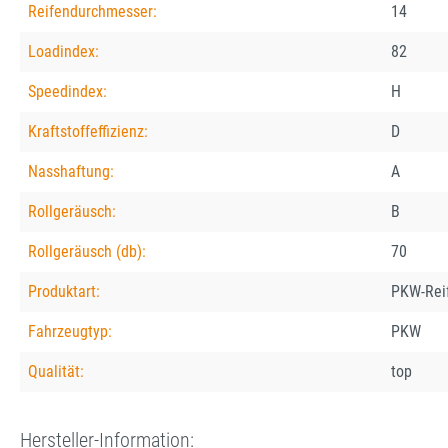
Reifendurchmesser:
14
Loadindex:
82
Speedindex:
H
Kraftstoffeffizienz:
D
Nasshaftung:
A
Rollgeräusch:
B
Rollgeräusch (db):
70
Produktart:
PKW-Rei
Fahrzeugtyp:
PKW
Qualität:
top
Hersteller-Information: