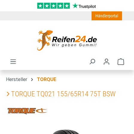
Zum Hauptinhalt springen
Händlerportal
Ware
Hersteller
TORQUE
TORQUE TQ021 155/65R14 75T BSW
Bildergalerie überspringen