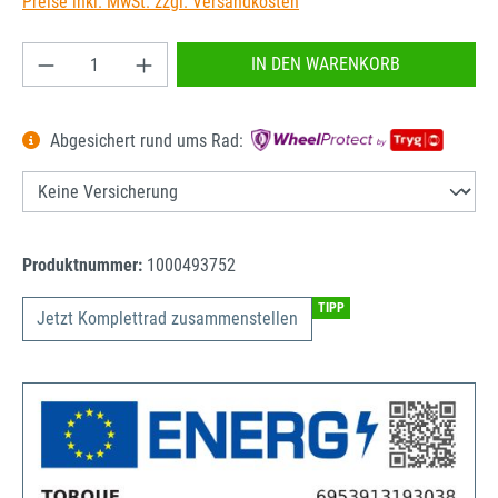
Preise inkl. MwSt. zzgl. Versandkosten
Produkt Anzahl: Gib den gewünschten Wert ein od
IN DEN WARENKORB
Abgesichert rund ums Rad:
Produktnummer:
1000493752
TIPP
Jetzt Komplettrad zusammenstellen