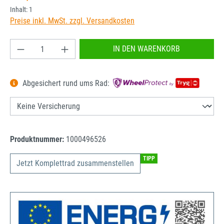
Inhalt:
1
Preise inkl. MwSt. zzgl. Versandkosten
Produkt Anzahl: Gib den gewünschten Wert ein od
IN DEN WARENKORB
Abgesichert rund ums Rad:
Produktnummer:
1000496526
TIPP
Jetzt Komplettrad zusammenstellen