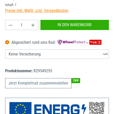
Inhalt:
1
Preise inkl. MwSt. zzgl. Versandkosten
Produkt Anzahl: Gib den gewünschten Wert ein od
IN DEN WARENKORB
Abgesichert rund ums Rad:
Produktnummer:
R29549255
TIPP
Jetzt Komplettrad zusammenstellen