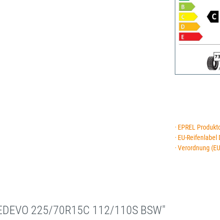
· EPREL Produkt
· EU-Reifenlabel
· Verordnung (E
EEDEVO 225/70R15C 112/110S BSW"