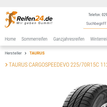
 Hauptinhalt springen
Zur Suche springen
Zur Hauptnavigation springen
Telefon: 02
Home
Sommerreifen
Ganzjahresreifen
Winterre
Hersteller
TAURUS
TAURUS CARGOSPEEDEVO 225/70R15C 11
Bildergalerie überspringen