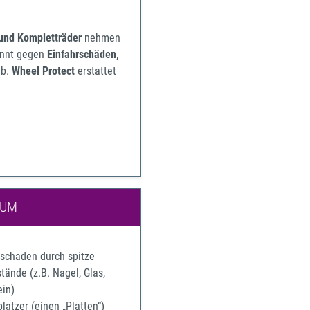
 und Kompletträder
nehmen
pannt gegen
Einfahrschäden,
b.
Wheel Protect
erstattet
IUM
rschaden durch spitze
ände (z.B. Nagel, Glas,
ein)
latzer (einen „Platten“)