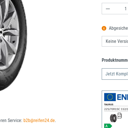
Produkt A
Abgesiche
Produktnumm
Jetzt Kompl
eren Service:
b2b@reifen24.de
.