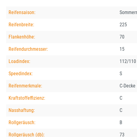
Reifensaison:
Sommerr
Reifenbreite:
225
Flankenhöhe:
70
Reifendurchmesser:
15
Loadindex:
112/110
Speedindex:
S
Reifenmerkmale:
C-Decke
Kraftstoffeffizienz:
C
Nasshaftung:
C
Rollgeräusch:
B
Rollgeräusch (db):
73