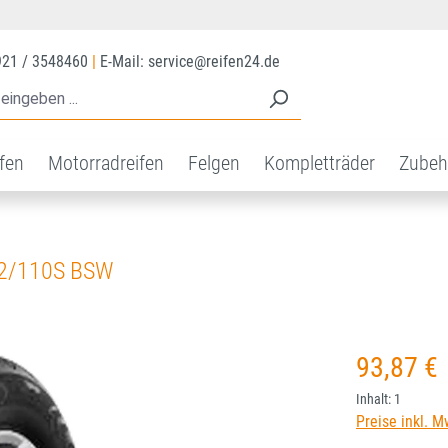
921 / 3548460
|
E-Mail: service@reifen24.de
ifen
Motorradreifen
Felgen
Kompletträder
Zubeh
2/110S BSW
Regulärer Prei
93,87 €
Inhalt:
1
Preise inkl. M