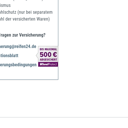
ismus
ahlschutz (nur bei separatem
ahl der versicherten Waren)
Fragen zur Versicherung?
herung@reifen24.de
tionsblatt
herungsbedingungen