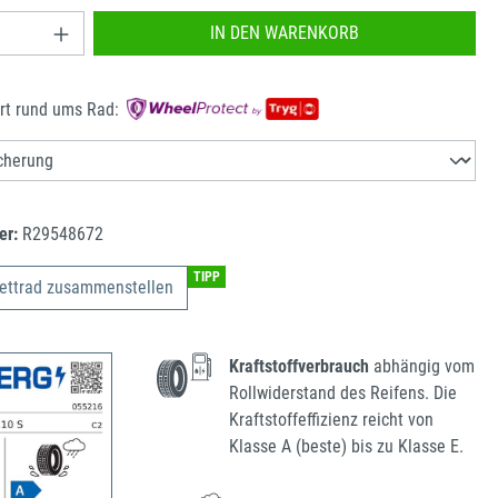
nzahl: Gib den gewünschten Wert ein oder benu
IN DEN WARENKORB
rt rund ums Rad:
er:
R29548672
TIPP
ettrad zusammenstellen
Kraftstoffverbrauch
abhängig vom
Rollwiderstand des Reifens. Die
Kraftstoffeffizienz reicht von
Klasse A (beste) bis zu Klasse E.