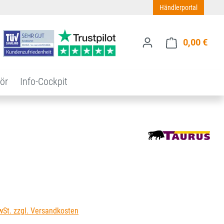
Händlerportal
0,00 €
Ware
ör
Info-Cockpit
s:
wSt. zzgl. Versandkosten