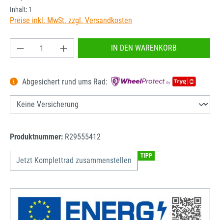
Inhalt:
1
Preise inkl. MwSt. zzgl. Versandkosten
Produkt Anzahl: Gib den gewünschten Wert ein od
IN DEN WARENKORB
Abgesichert rund ums Rad:
Produktnummer:
R29555412
TIPP
Jetzt Komplettrad zusammenstellen