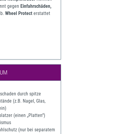
pannt gegen
Einfahrschäden,
b.
Wheel Protect
erstattet
IUM
rschaden durch spitze
ände (z.B. Nagel, Glas,
ein)
latzer (einen „Platten“)
ismus
ahlschutz (nur bei separatem