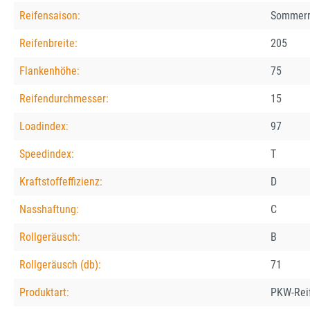
Reifensaison:
Sommerr
Reifenbreite:
205
Flankenhöhe:
75
Reifendurchmesser:
15
Loadindex:
97
Speedindex:
T
Kraftstoffeffizienz:
D
Nasshaftung:
C
Rollgeräusch:
B
Rollgeräusch (db):
71
Produktart:
PKW-Rei