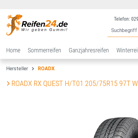
 Hauptinhalt springen
Zur Suche springen
Zur Hauptnavigation springen
Telefon: 02
Home
Sommerreifen
Ganzjahresreifen
Winterre
Hersteller
ROADX
ROADX RX QUEST H/T01 205/75R15 97T 
Bildergalerie überspringen