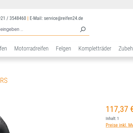
921 / 3548460
|
E-Mail: service@reifen24.de
ifen
Motorradreifen
Felgen
Kompletträder
Zubeh
WRS
Regulärer Prei
117,37 
Inhalt:
1
Preise inkl. M