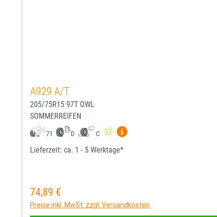
A929 A/T
205/75R15 97T OWL
SOMMERREIFEN
Mehr Informationen zum EU-
71
D
C
Lieferzeit: ca. 1 - 5 Werktage*
74,89 €
Regulärer Preis:
Preise inkl. MwSt. zzgl. Versandkosten