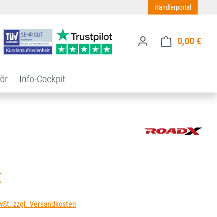
Händlerportal
0,00 €
Ware
ör
Info-Cockpit
s:
€
wSt. zzgl. Versandkosten