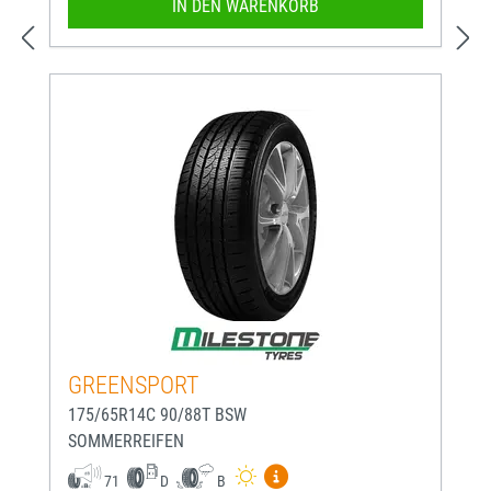
IN DEN WARENKORB
GREENSPORT
175/65R14C 90/88T BSW
SOMMERREIFEN
Mehr Informationen zum EU-
71
D
B