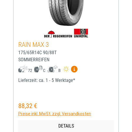
RAIN MAX 3
175/65R14C 90/88T
SOMMERREIFEN
Mehr Informationen zum EU-
72
C
B
Lieferzeit: ca. 1 - 5 Werktage*
88,32 €
Regulärer Preis:
Preise inkl. MwSt. zzgl. Versandkosten
DETAILS