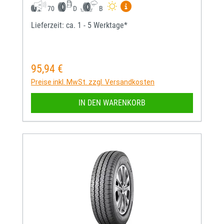
Mehr Informationen zum EU-
70
D
B
Lieferzeit: ca. 1 - 5 Werktage*
95,94 €
Regulärer Preis:
Preise inkl. MwSt. zzgl. Versandkosten
IN DEN WARENKORB