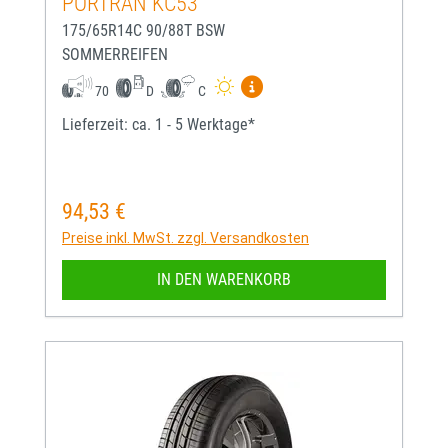
PORTRAN KC53
175/65R14C 90/88T BSW
SOMMERREIFEN
Mehr Informationen zum EU-
70
D
C
Lieferzeit: ca. 1 - 5 Werktage*
94,53 €
Regulärer Preis:
Preise inkl. MwSt. zzgl. Versandkosten
IN DEN WARENKORB