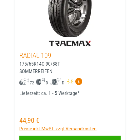
RADIAL 109
175/65R14C 90/88T
SOMMERREIFEN
Mehr Informationen zum EU-
72
D
D
Lieferzeit: ca. 1 - 5 Werktage*
44,90 €
Regulärer Preis:
Preise inkl. MwSt. zzgl. Versandkosten