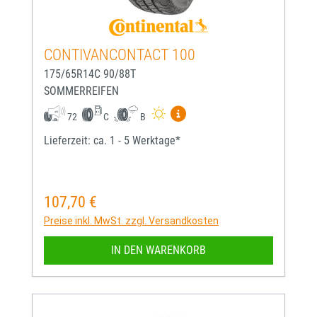
CONTIVANCONTACT 100
175/65R14C 90/88T
SOMMERREIFEN
Mehr Informationen zum EU-
72
C
B
Lieferzeit: ca. 1 - 5 Werktage*
107,70 €
Regulärer Preis:
Preise inkl. MwSt. zzgl. Versandkosten
IN DEN WARENKORB