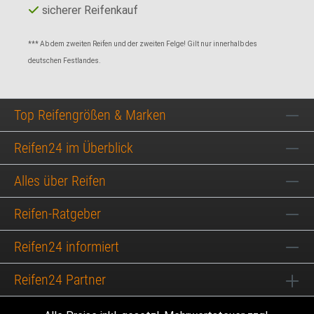
sicherer Reifenkauf
*** Ab dem zweiten Reifen und der zweiten Felge! Gilt nur innerhalb des
deutschen Festlandes.
Top Reifengrößen & Marken
Reifen24 im Überblick
Alles über Reifen
Reifen-Ratgeber
Reifen24 informiert
Reifen24 Partner