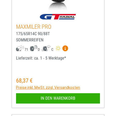
MAXMILER PRO
175/65R14C 90/88T
SOMMERREIFEN
Mehr Informationen zum EU-
71
D
C
Lieferzeit: ca. 1 - 5 Werktage*
68,37 €
Regulärer Preis:
Preise inkl. MwSt. zzgl. Versandkosten
IN DEN WARENKORB