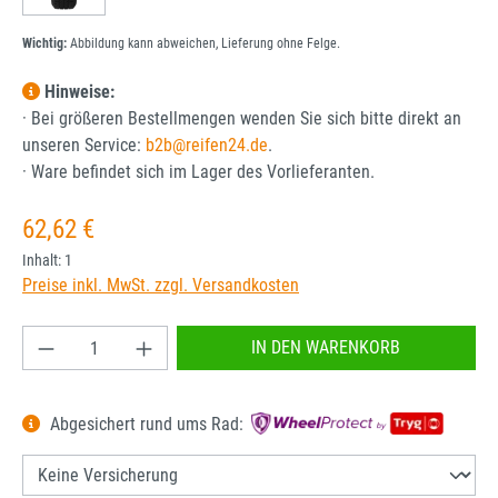
Wichtig:
Abbildung kann abweichen, Lieferung ohne Felge.
Hinweise:
· Bei größeren Bestellmengen wenden Sie sich bitte direkt an
unseren Service:
b2b@reifen24.de
.
· Ware befindet sich im Lager des Vorlieferanten.
Regulärer Preis:
62,62 €
Inhalt:
1
Preise inkl. MwSt. zzgl. Versandkosten
Produkt Anzahl: Gib den gewünschten Wert ein od
IN DEN WARENKORB
Abgesichert rund ums Rad: