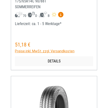
175/65R14C 90/88T
SOMMERREIFEN
Mehr Informationen zum EU-
70
D
B
Lieferzeit: ca. 1 - 5 Werktage*
51,18 €
Regulärer Preis:
Preise inkl. MwSt. zzgl. Versandkosten
DETAILS