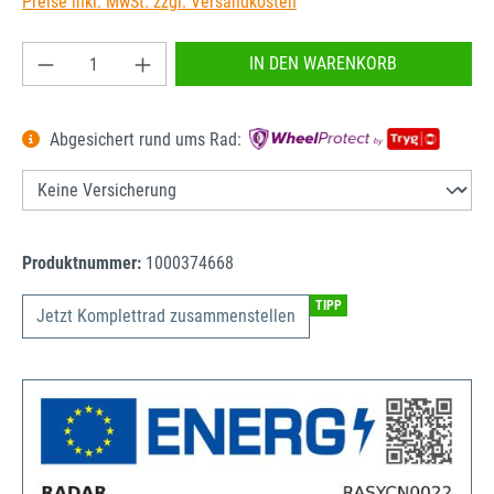
Preise inkl. MwSt. zzgl. Versandkosten
Produkt Anzahl: Gib den gewünschten Wert ein od
IN DEN WARENKORB
Abgesichert rund ums Rad:
Produktnummer:
1000374668
TIPP
Jetzt Komplettrad zusammenstellen