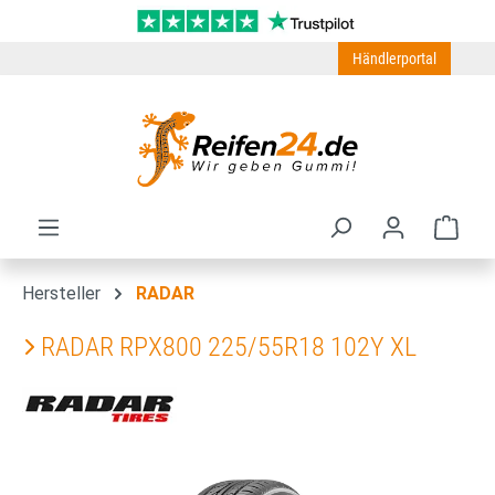
Zum Hauptinhalt springen
Händlerportal
Ware
Hersteller
RADAR
RADAR RPX800 225/55R18 102Y XL
Bildergalerie überspringen