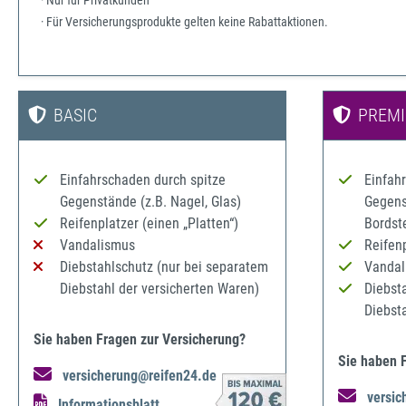
· Nur für Privatkunden
· Für Versicherungsprodukte gelten keine Rabattaktionen.
BASIC
PREM
Einfahrschaden durch spitze
Einfah
Gegenstände (z.B. Nagel, Glas)
Gegenst
Reifenplatzer (einen „Platten“)
Bordst
Vandalismus
Reifenp
Diebstahlschutz (nur bei separatem
Vandal
Diebstahl der versicherten Waren)
Diebst
Diebst
Sie haben Fragen zur Versicherung?
Sie haben 
versicherung@reifen24.de
versic
Informationsblatt