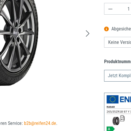
Produkt A
Abgesiche
Produktnumm
Jetzt Kompl
eren Service:
b2b@reifen24.de
.