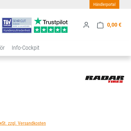
Händlerportal
0,00 €
Ware
ör
Info-Cockpit
s:
wSt. zzgl. Versandkosten