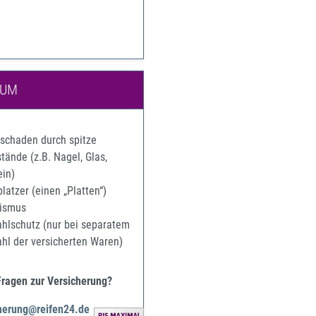
IUM
rschaden durch spitze
ände (z.B. Nagel, Glas,
ein)
latzer (einen „Platten“)
ismus
ahlschutz (nur bei separatem
ahl der versicherten Waren)
Fragen zur Versicherung?
herung@reifen24.de