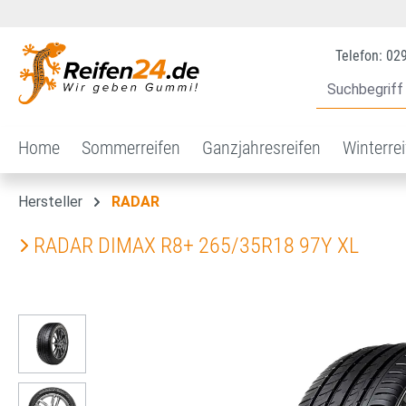
 Hauptinhalt springen
Zur Suche springen
Zur Hauptnavigation springen
Telefon: 02
Home
Sommerreifen
Ganzjahresreifen
Winterre
Hersteller
RADAR
RADAR DIMAX R8+ 265/35R18 97Y XL
Bildergalerie überspringen