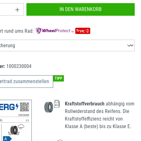
nzahl: Gib den gewünschten Wert ein oder benu
IN DEN WARENKORB
rt rund ums Rad:
er:
1000230004
TIPP
ettrad zusammenstellen
Kraftstoffverbrauch
abhängig vom
Rollwiderstand des Reifens. Die
Kraftstoffeffizienz reicht von
Klasse A (beste) bis zu Klasse E.