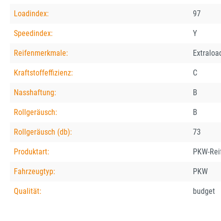
Loadindex:
97
Speedindex:
Y
Reifenmerkmale:
Extraloa
Kraftstoffeffizienz:
C
Nasshaftung:
B
Rollgeräusch:
B
Rollgeräusch (db):
73
Produktart:
PKW-Rei
Fahrzeugtyp:
PKW
Qualität:
budget