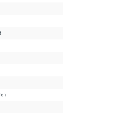
d
fen