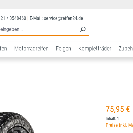
921 / 3548460
|
E-Mail: service@reifen24.de
ifen
Motorradreifen
Felgen
Kompletträder
Zubeh
Regulärer Prei
75,95 €
Inhalt:
1
Preise inkl. M