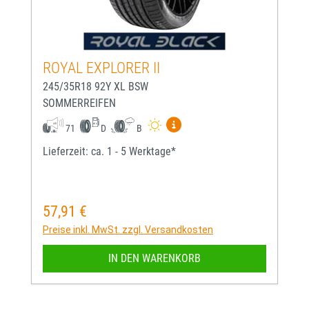
ROYAL EXPLORER II
245/35R18 92Y XL BSW
SOMMERREIFEN
Mehr Informationen zum EU-
71
D
B
Lieferzeit: ca. 1 - 5 Werktage*
57,91 €
Regulärer Preis:
Preise inkl. MwSt. zzgl. Versandkosten
IN DEN WARENKORB