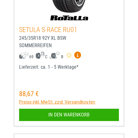
SETULA S-RACE RU01
245/35R18 92Y XL BSW
SOMMERREIFEN
Mehr Informationen zum EU-
69
C
B
Lieferzeit: ca. 1 - 5 Werktage*
88,67 €
Regulärer Preis:
Preise inkl. MwSt. zzgl. Versandkosten
IN DEN WARENKORB