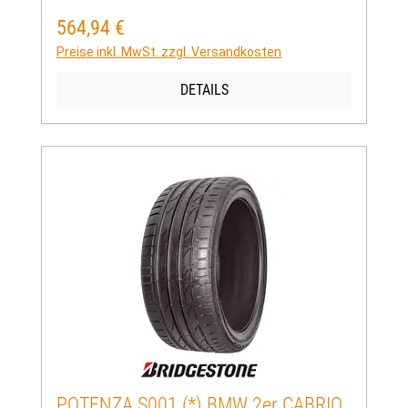
564,94 €
Regulärer Preis:
Preise inkl. MwSt. zzgl. Versandkosten
DETAILS
POTENZA S001 (*) BMW 2er CABRIO