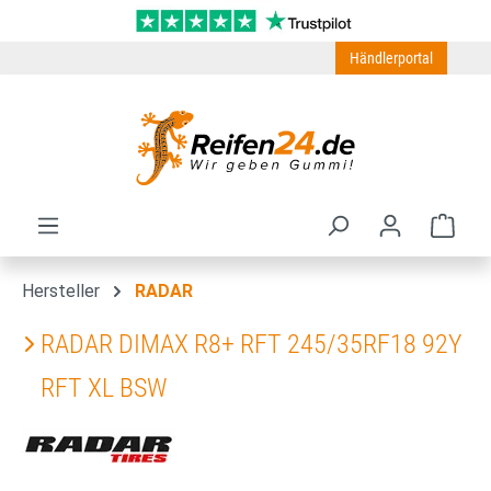
Zum Hauptinhalt springen
Händlerportal
Ware
Hersteller
RADAR
RADAR DIMAX R8+ RFT 245/35RF18 92Y
RFT XL BSW