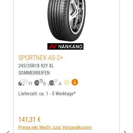
SPORTNEX AS-2+
245/35R18 92Y XL
SOMMERREIFEN
Mehr Informationen zum EU-
71
D
A
Lieferzeit: ca. 1 - 5 Werktage*
141,31 €
Regulärer Preis:
Preise inkl. MwSt. zzgl. Versandkosten