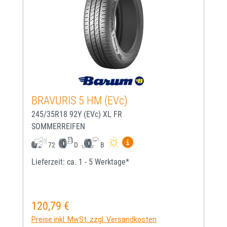
BRAVURIS 5 HM (EVc)
245/35R18 92Y (EVc) XL FR
SOMMERREIFEN
Mehr Informationen zum EU-
72
D
B
Lieferzeit: ca. 1 - 5 Werktage*
120,79 €
Regulärer Preis:
Preise inkl. MwSt. zzgl. Versandkosten