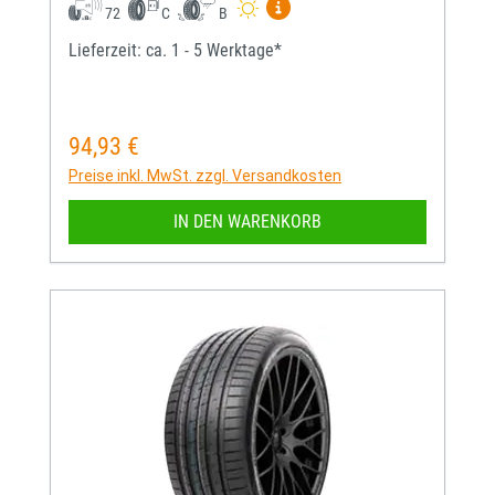
Mehr Informationen zum EU-
72
C
B
Lieferzeit: ca. 1 - 5 Werktage*
94,93 €
Regulärer Preis:
Preise inkl. MwSt. zzgl. Versandkosten
IN DEN WARENKORB