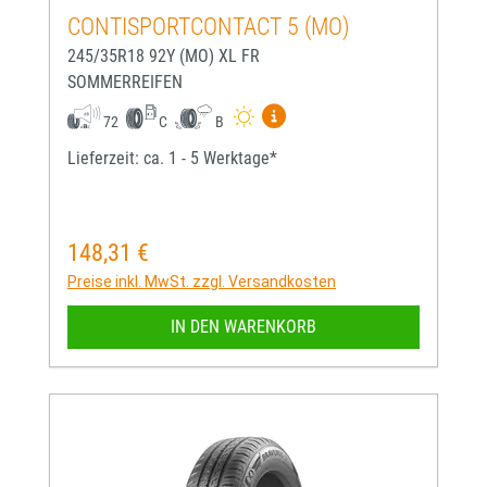
CONTISPORTCONTACT 5 (MO)
245/35R18 92Y (MO) XL FR
SOMMERREIFEN
Mehr Informationen zum EU-
72
C
B
Lieferzeit: ca. 1 - 5 Werktage*
148,31 €
Regulärer Preis:
Preise inkl. MwSt. zzgl. Versandkosten
IN DEN WARENKORB