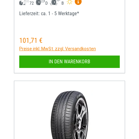
Mehr Informationen zum EU-
72
D
B
Lieferzeit: ca. 1 - 5 Werktage*
101,71 €
Regulärer Preis:
Preise inkl. MwSt. zzgl. Versandkosten
IN DEN WARENKORB