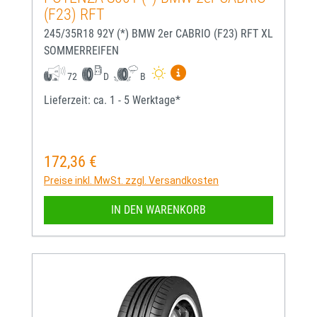
(F23) RFT
245/35R18 92Y (*) BMW 2er CABRIO (F23) RFT XL
SOMMERREIFEN
Mehr Informationen zum EU-
72
D
B
Lieferzeit: ca. 1 - 5 Werktage*
172,36 €
Regulärer Preis:
Preise inkl. MwSt. zzgl. Versandkosten
IN DEN WARENKORB