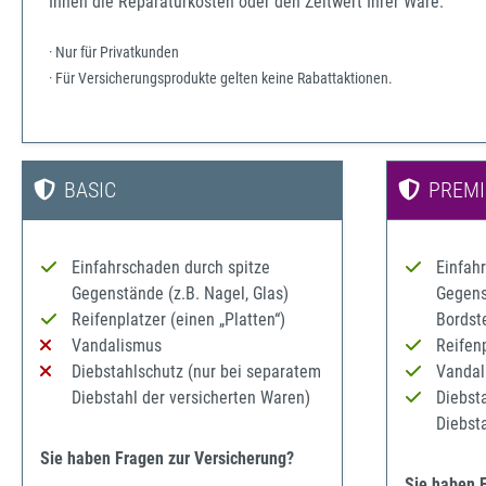
Ihnen die Reparaturkosten oder den Zeitwert Ihrer Ware.
· Nur für Privatkunden
· Für Versicherungsprodukte gelten keine Rabattaktionen.
BASIC
PREM
Einfahrschaden durch spitze
Einfah
Gegenstände (z.B. Nagel, Glas)
Gegenst
Reifenplatzer (einen „Platten“)
Bordst
Vandalismus
Reifenp
Diebstahlschutz (nur bei separatem
Vandal
Diebstahl der versicherten Waren)
Diebst
Diebst
Sie haben Fragen zur Versicherung?
Sie haben 