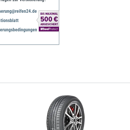
herung@reifen24.de
tionsblatt
herungsbedingungen