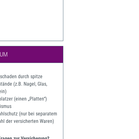
IUM
rschaden durch spitze
ände (z.B. Nagel, Glas,
ein)
latzer (einen „Platten“)
ismus
ahlschutz (nur bei separatem
ahl der versicherten Waren)
Fragen zur Versicherung?