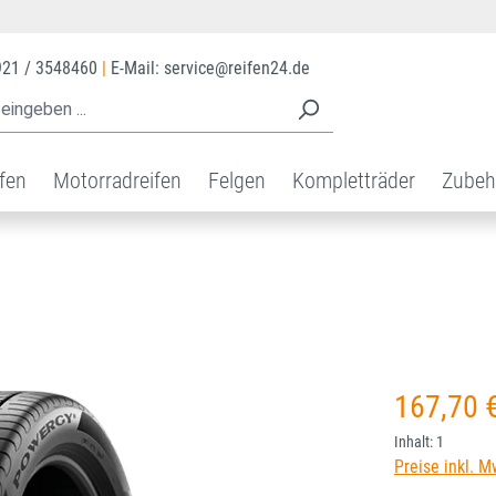
921 / 3548460
|
E-Mail: service@reifen24.de
ifen
Motorradreifen
Felgen
Kompletträder
Zubeh
Regulärer Prei
167,70 
Inhalt:
1
Preise inkl. M