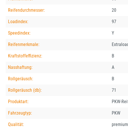
Reifendurchmesser:
20
Loadindex:
97
Speedindex:
Y
Reifenmerkmale:
Extraloa
Kraftstoffeffizienz:
B
Nasshaftung:
A
Rollgeräusch:
B
Rollgeräusch (db):
71
Produktart:
PKW-Rei
Fahrzeugtyp:
PKW
Qualität:
premium