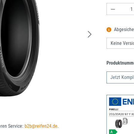
Produkt A
Abgesiche
Produktnumm
Jetzt Kompl
eren Service:
b2b@reifen24.de
.