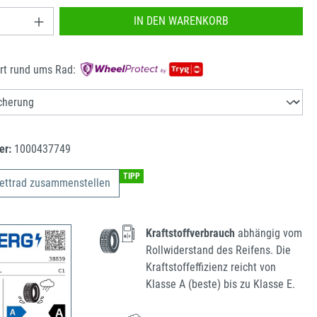
nzahl: Gib den gewünschten Wert ein oder benu
IN DEN WARENKORB
rt rund ums Rad:
er:
1000437749
TIPP
ettrad zusammenstellen
Kraftstoffverbrauch
abhängig vom
Rollwiderstand des Reifens. Die
Kraftstoffeffizienz reicht von
Klasse A (beste) bis zu Klasse E.