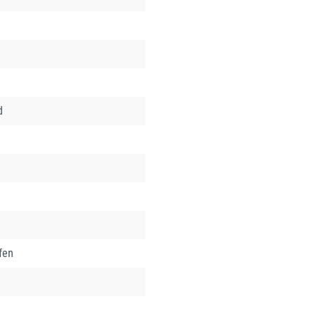
d
fen