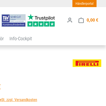
Händlerportal
0,00 €
Ware
ör
Info-Cockpit
s:
€
wSt. zzgl. Versandkosten