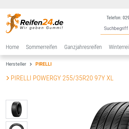
 Hauptinhalt springen
Zur Suche springen
Zur Hauptnavigation springen
Telefon: 02
Home
Sommerreifen
Ganzjahresreifen
Winterre
Hersteller
PIRELLI
PIRELLI POWERGY 255/35R20 97Y XL
Bildergalerie überspringen