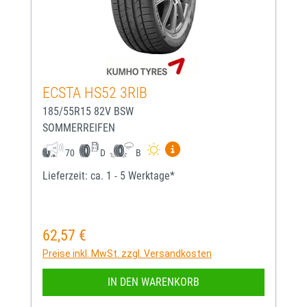
ECSTA HS52 3RIB
185/55R15 82V BSW
SOMMERREIFEN
Mehr Informationen zum EU-
70
D
B
Lieferzeit: ca. 1 - 5 Werktage*
62,57 €
Regulärer Preis:
Preise inkl. MwSt. zzgl. Versandkosten
IN DEN WARENKORB