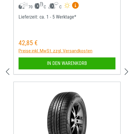
Mehr Informationen zum EU-
70
C
C
Lieferzeit: ca. 1 - 5 Werktage*
42,85 €
Regulärer Preis:
Preise inkl. MwSt. zzgl. Versandkosten
IN DEN WARENKORB