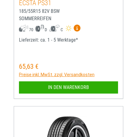
ECSTA PS31
185/55R15 82V BSW
SOMMERREIFEN
Mehr Informationen zum EU-
70
D
C
Lieferzeit: ca. 1 - 5 Werktage*
65,63 €
Regulärer Preis:
Preise inkl. MwSt. zzgl. Versandkosten
IN DEN WARENKORB