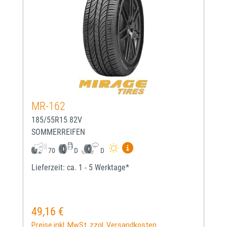
MR-162
185/55R15 82V
SOMMERREIFEN
Mehr Informationen zum EU-
70
D
D
Lieferzeit: ca. 1 - 5 Werktage*
49,16 €
Regulärer Preis:
Preise inkl. MwSt. zzgl. Versandkosten