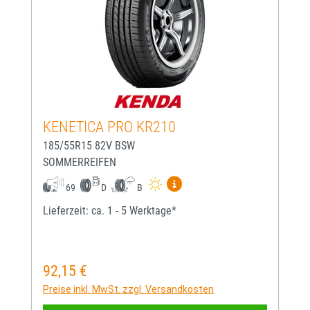
KENETICA PRO KR210
185/55R15 82V BSW
SOMMERREIFEN
Mehr Informationen zum EU-
69
D
B
Lieferzeit: ca. 1 - 5 Werktage*
92,15 €
Regulärer Preis:
Preise inkl. MwSt. zzgl. Versandkosten