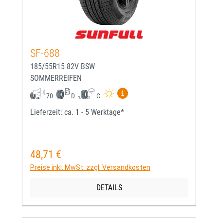
SF-688
185/55R15 82V BSW
SOMMERREIFEN
Mehr Informationen zum EU-
70
D
C
Lieferzeit: ca. 1 - 5 Werktage*
48,71 €
Regulärer Preis:
Preise inkl. MwSt. zzgl. Versandkosten
DETAILS