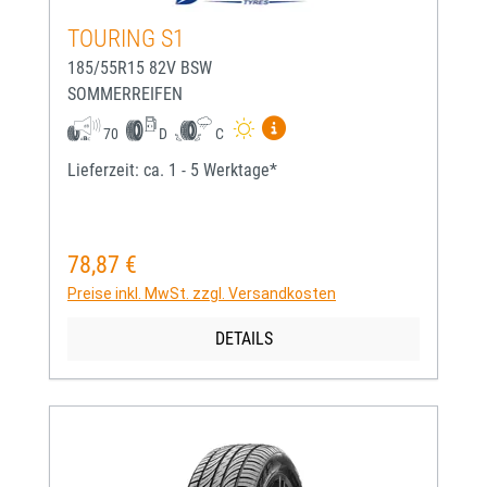
TOURING S1
185/55R15 82V BSW
SOMMERREIFEN
Mehr Informationen zum EU-
70
D
C
Lieferzeit: ca. 1 - 5 Werktage*
78,87 €
Regulärer Preis:
Preise inkl. MwSt. zzgl. Versandkosten
DETAILS