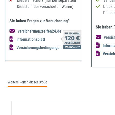
Diebstahlschutz (nur bei separatem
Vandal
Diebstahl der versicherten Waren)
Diebst
Diebst
Sie haben Fragen zur Versicherung?
Sie haben 
versicherung@reifen24.de
versic
Informationsblatt
Informa
Versicherungsbedingungen
Versic
Weitere Reifen dieser Größe
Produktgalerie überspringen