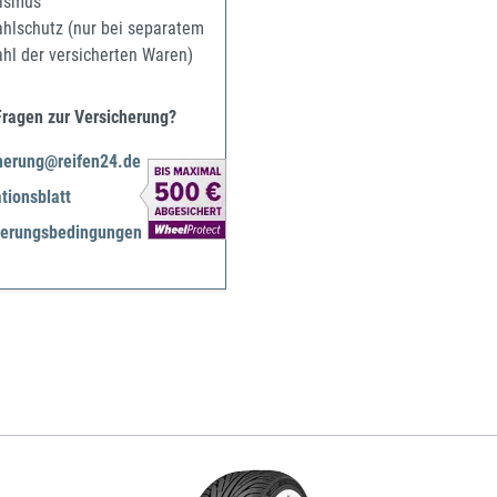
ismus
ahlschutz (nur bei separatem
ahl der versicherten Waren)
Fragen zur Versicherung?
herung@reifen24.de
tionsblatt
herungsbedingungen