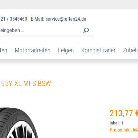
921 / 3548460
|
E-Mail: service@reifen24.de
ifen
Motorradreifen
Felgen
Kompletträder
Zubeh
 95Y XL MFS BSW
Regulärer Prei
213,77 
Inhalt:
1
Preise inkl. M