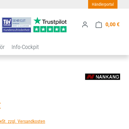
Händlerportal
0,00 €
Ware
ör
Info-Cockpit
s:
€
wSt. zzgl. Versandkosten