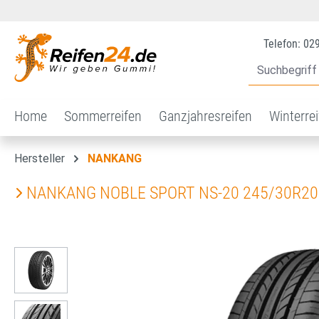
 Hauptinhalt springen
Zur Suche springen
Zur Hauptnavigation springen
Telefon: 02
Home
Sommerreifen
Ganzjahresreifen
Winterre
Hersteller
NANKANG
NANKANG NOBLE SPORT NS-20 245/30R20
Bildergalerie überspringen