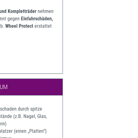
 und Kompletträder
nehmen
pannt gegen
Einfahrschäden,
b.
Wheel Protect
erstattet
IUM
rschaden durch spitze
ände (z.B. Nagel, Glas,
ein)
latzer (einen „Platten“)