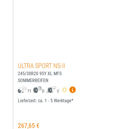
ULTRA SPORT NS-II
245/30R20 95Y XL MFS
SOMMERREIFEN
Mehr Informationen zum EU-
71
D
C
Lieferzeit: ca. 1 - 5 Werktage*
267,65 €
Regulärer Preis: