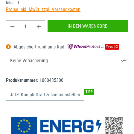
Inhalt:
1
Preise inkl. MwSt. zzgl. Versandkosten
Produkt Anzahl: Gib den gewünschten Wert ein od
IN DEN WARENKORB
Abgesichert rund ums Rad:
Produktnummer:
1000435300
TIPP
Jetzt Komplettrad zusammenstellen