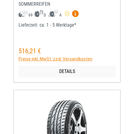
SOMMERREIFEN
Mehr Informationen zum EU-
69
D
A
Lieferzeit: ca. 1 - 5 Werktage*
516,21 €
Regulärer Preis:
Preise inkl. MwSt. zzgl. Versandkosten
DETAILS