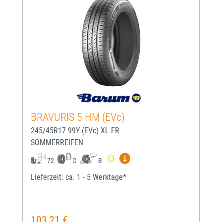
BRAVURIS 5 HM (EVc)
245/45R17 99Y (EVc) XL FR
SOMMERREIFEN
Mehr Informationen zum EU-
72
C
B
Lieferzeit: ca. 1 - 5 Werktage*
103,21 €
Regulärer Preis: