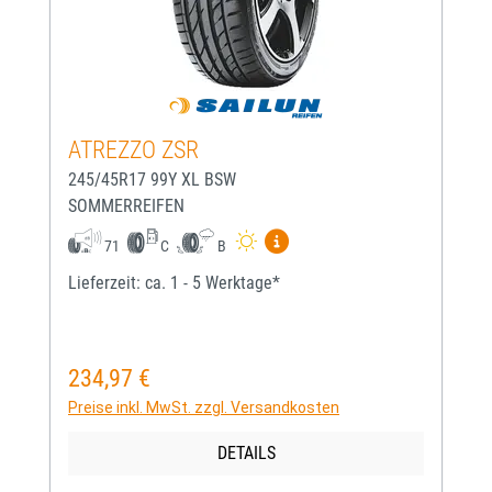
ATREZZO ZSR
245/45R17 99Y XL BSW
SOMMERREIFEN
Mehr Informationen zum EU-
71
C
B
Lieferzeit: ca. 1 - 5 Werktage*
234,97 €
Regulärer Preis:
Preise inkl. MwSt. zzgl. Versandkosten
DETAILS