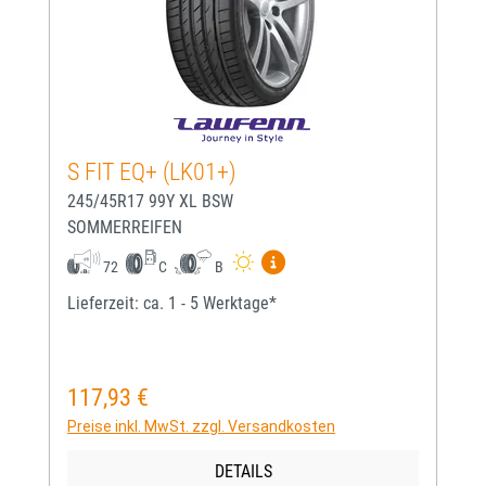
S FIT EQ+ (LK01+)
245/45R17 99Y XL BSW
SOMMERREIFEN
Mehr Informationen zum EU-
72
C
B
Lieferzeit: ca. 1 - 5 Werktage*
117,93 €
Regulärer Preis:
Preise inkl. MwSt. zzgl. Versandkosten
DETAILS