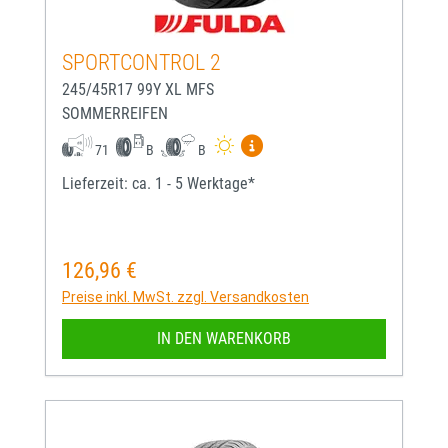
SPORTCONTROL 2
245/45R17 99Y XL MFS
SOMMERREIFEN
Mehr Informationen zum EU-
71
B
B
Lieferzeit: ca. 1 - 5 Werktage*
126,96 €
Regulärer Preis:
Preise inkl. MwSt. zzgl. Versandkosten
IN DEN WARENKORB