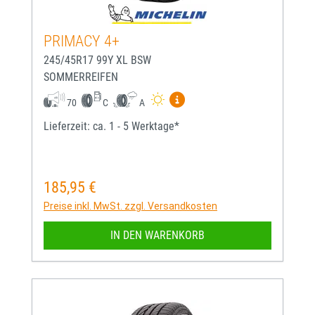
PRIMACY 4+
245/45R17 99Y XL BSW
SOMMERREIFEN
Mehr Informationen zum EU-
70
C
A
Lieferzeit: ca. 1 - 5 Werktage*
185,95 €
Regulärer Preis:
Preise inkl. MwSt. zzgl. Versandkosten
IN DEN WARENKORB