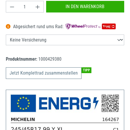
Produkt Anzahl: Gib den gewünschten Wert ein od
IN DEN WARENKORB
Abgesichert rund ums Rad:
Produktnummer:
1000429380
TIPP
Jetzt Komplettrad zusammenstellen