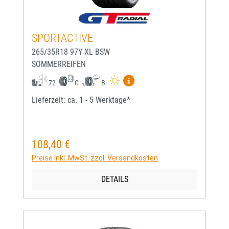
SPORTACTIVE
265/35R18 97Y XL BSW
SOMMERREIFEN
Mehr Informationen zum EU-
72
C
B
Lieferzeit: ca. 1 - 5 Werktage*
108,40 €
Regulärer Preis:
Preise inkl. MwSt. zzgl. Versandkosten
DETAILS