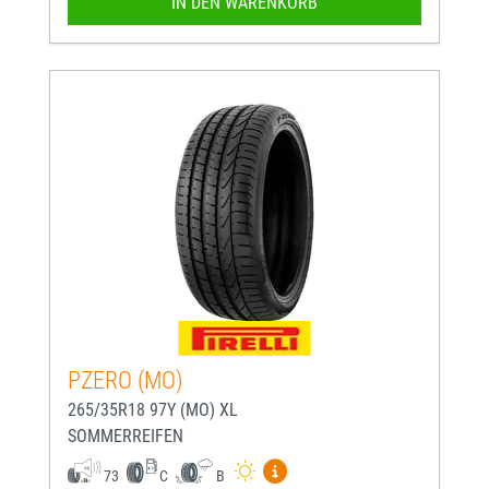
IN DEN WARENKORB
PZERO (MO)
265/35R18 97Y (MO) XL
SOMMERREIFEN
Mehr Informationen zum EU-
73
C
B