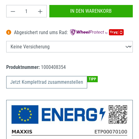
Produkt Anzahl: Gib den gewünschten Wert ein od
IN DEN WARENKORB
Abgesichert rund ums Rad:
Produktnummer:
1000408354
TIPP
Jetzt Komplettrad zusammenstellen