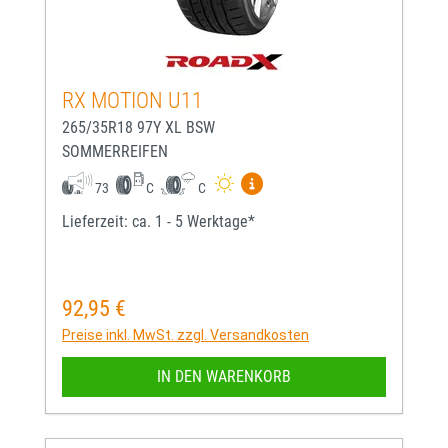
RX MOTION U11
265/35R18 97Y XL BSW
SOMMERREIFEN
Mehr Informationen zum EU-
73
C
C
Lieferzeit: ca. 1 - 5 Werktage*
92,95 €
Regulärer Preis:
Preise inkl. MwSt. zzgl. Versandkosten
IN DEN WARENKORB