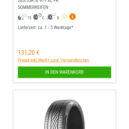
265/35R18 97Y XL FR
SOMMERREIFEN
Mehr Informationen zum EU-
73
C
B
Lieferzeit: ca. 1 - 5 Werktage*
131,20 €
Regulärer Preis:
Preise inkl. MwSt. zzgl. Versandkosten
IN DEN WARENKORB