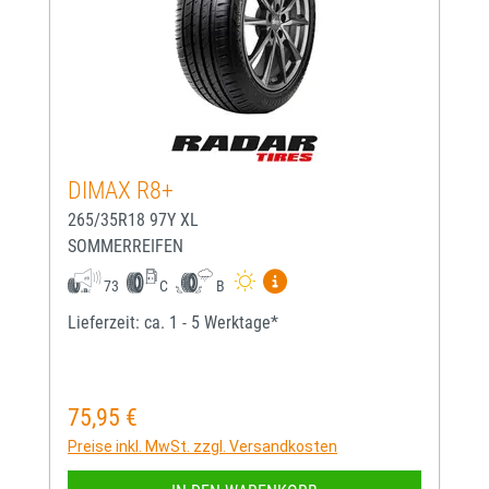
DIMAX R8+
265/35R18 97Y XL
SOMMERREIFEN
Mehr Informationen zum EU-
73
C
B
Lieferzeit: ca. 1 - 5 Werktage*
75,95 €
Regulärer Preis:
Preise inkl. MwSt. zzgl. Versandkosten