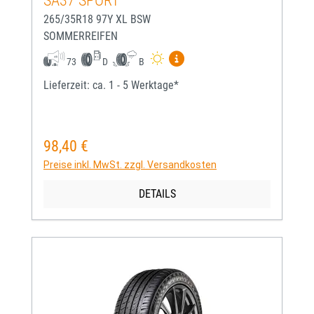
SA37 SPORT
265/35R18 97Y XL BSW
SOMMERREIFEN
Mehr Informationen zum EU-
73
D
B
Lieferzeit: ca. 1 - 5 Werktage*
98,40 €
Regulärer Preis:
Preise inkl. MwSt. zzgl. Versandkosten
DETAILS