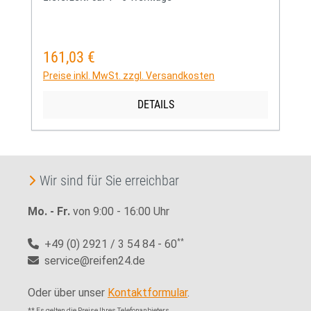
161,03 €
Regulärer Preis:
Preise inkl. MwSt. zzgl. Versandkosten
DETAILS
Wir sind für Sie erreichbar
Mo. - Fr.
von 9:00 - 16:00 Uhr
+49 (0) 2921 / 3 54 84 - 60
**
service@reifen24.de
Oder über unser
Kontaktformular
.
** Es gelten die Preise Ihres Telefonanbieters