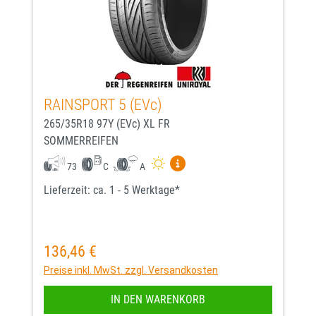
RAINSPORT 5 (EVc)
265/35R18 97Y (EVc) XL FR
SOMMERREIFEN
Mehr Informationen zum EU-
73
C
A
Lieferzeit: ca. 1 - 5 Werktage*
136,46 €
Regulärer Preis:
Preise inkl. MwSt. zzgl. Versandkosten
IN DEN WARENKORB