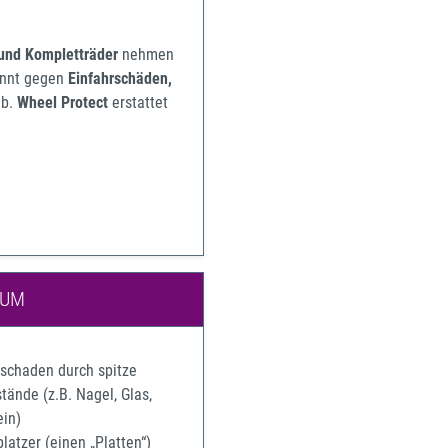
 und Kompletträder
nehmen
pannt gegen
Einfahrschäden,
b.
Wheel Protect
erstattet
IUM
rschaden durch spitze
ände (z.B. Nagel, Glas,
ein)
latzer (einen „Platten“)