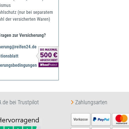
ismus
ahlschutz (nur bei separatem
ahl der versicherten Waren)
Fragen zur Versicherung?
herung@reifen24.de
tionsblatt
herungsbedingungen
.de bei Trustpilot
Zahlungsarten