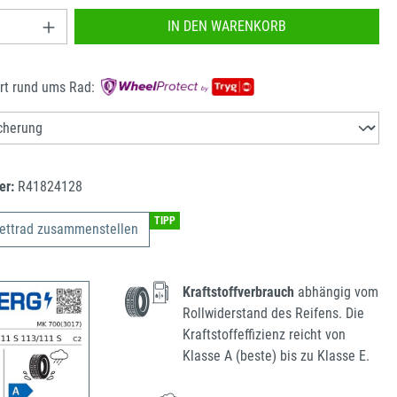
nzahl: Gib den gewünschten Wert ein oder benu
IN DEN WARENKORB
rt rund ums Rad:
er:
R41824128
TIPP
ettrad zusammenstellen
Kraftstoffverbrauch
abhängig vom
Rollwiderstand des Reifens. Die
Kraftstoffeffizienz reicht von
Klasse A (beste) bis zu Klasse E.