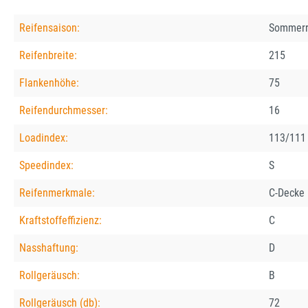
Reifensaison:
Sommerr
Reifenbreite:
215
Flankenhöhe:
75
Reifendurchmesser:
16
Loadindex:
113/111
Speedindex:
S
Reifenmerkmale:
C-Decke
Kraftstoffeffizienz:
C
Nasshaftung:
D
Rollgeräusch:
B
Rollgeräusch (db):
72