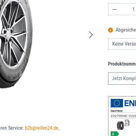
Produkt A
Abgesiche
Produktnumm
Jetzt Kompl
eren Service:
b2b@reifen24.de
.