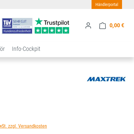
Händlerportal
0,00 €
Ware
ör
Info-Cockpit
s:
wSt. zzgl. Versandkosten