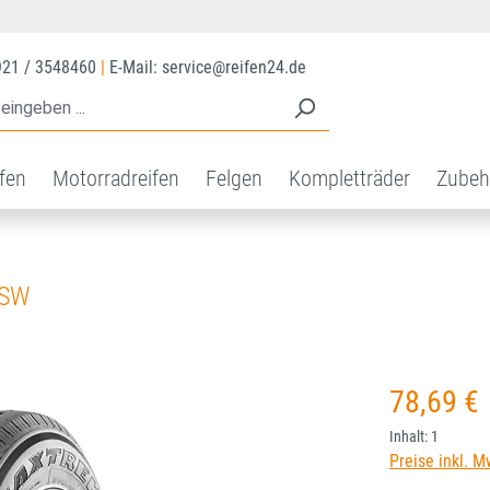
921 / 3548460
|
E-Mail: service@reifen24.de
ifen
Motorradreifen
Felgen
Kompletträder
Zubeh
BSW
Regulärer Prei
78,69 €
Inhalt:
1
Preise inkl. M