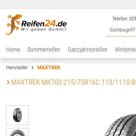
 Hauptinhalt springen
Zur Suche springen
Zur Hauptnavigation springen
Telefon: 02
Home
Sommerreifen
Ganzjahresreifen
Winterre
Hersteller
MAXTREK
MAXTREK MK700 215/75R16C 113/111S 
Bildergalerie überspringen