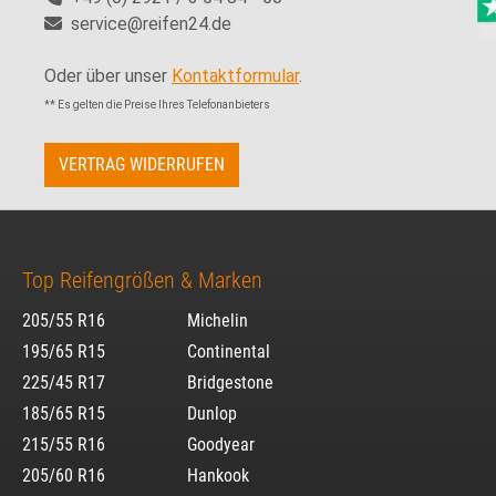
service@reifen24.de
Oder über unser
Kontaktformular
.
** Es gelten die Preise Ihres Telefonanbieters
VERTRAG WIDERRUFEN
Top Reifengrößen & Marken
205/55 R16
Michelin
195/65 R15
Continental
225/45 R17
Bridgestone
185/65 R15
Dunlop
215/55 R16
Goodyear
205/60 R16
Hankook