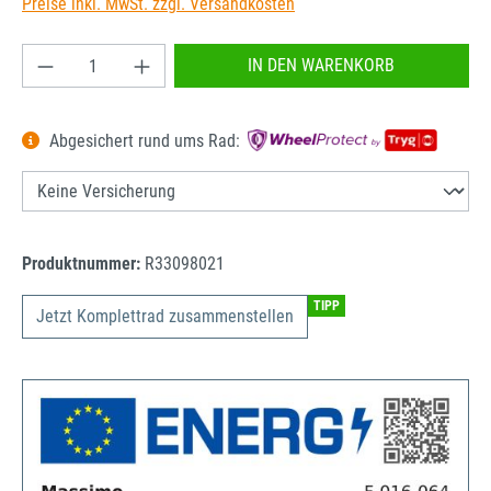
Preise inkl. MwSt. zzgl. Versandkosten
Produkt Anzahl: Gib den gewünschten Wert ein od
IN DEN WARENKORB
Abgesichert rund ums Rad:
Produktnummer:
R33098021
TIPP
Jetzt Komplettrad zusammenstellen