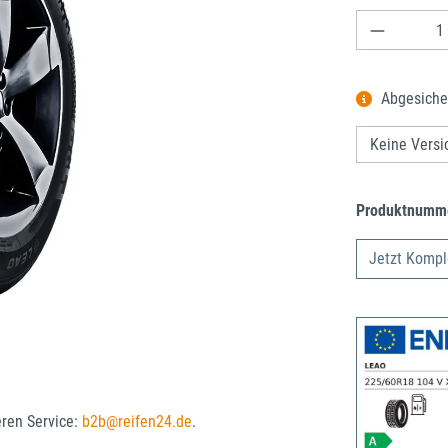
Produkt A
Abgesiche
Produktnumm
Jetzt Kompl
eren Service:
b2b@reifen24.de
.