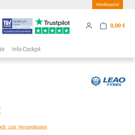
Händlerportal
0,00 €
Ware
ör
Info-Cockpit
s:
€
wSt. zzgl. Versandkosten