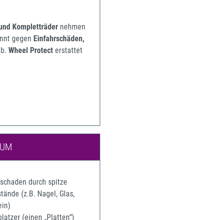
 und Kompletträder
nehmen
pannt gegen
Einfahrschäden,
b.
Wheel Protect
erstattet
IUM
rschaden durch spitze
ände (z.B. Nagel, Glas,
ein)
latzer (einen „Platten“)