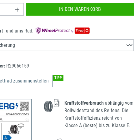
nzahl: Gib den gewünschten Wert ein oder benu
IN DEN WARENKORB
rt rund ums Rad:
er:
R29066159
TIPP
ettrad zusammenstellen
Kraftstoffverbrauch
abhängig vom
Rollwiderstand des Reifens. Die
Kraftstoffeffizienz reicht von
Klasse A (beste) bis zu Klasse E.