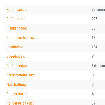
Reifensaison:
Sommerr
Reifenbreite:
225
Flankenhöhe:
60
Reifendurchmesser:
18
Loadindex:
104
Speedindex:
V
Reifenmerkmale:
Extraloa
Kraftstoffeffizienz:
C
Nasshaftung:
B
Rollgeräusch:
A
Rollgeräusch (db):
69