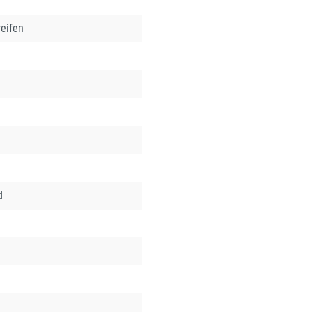
eifen
d