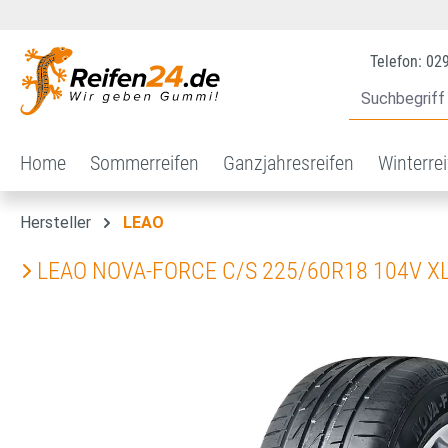
 Hauptinhalt springen
Zur Suche springen
Zur Hauptnavigation springen
Telefon: 02
Home
Sommerreifen
Ganzjahresreifen
Winterre
Hersteller
LEAO
LEAO NOVA-FORCE C/S 225/60R18 104V X
Bildergalerie überspringen