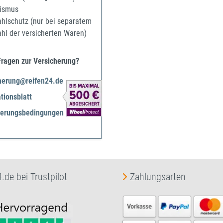
ismus
ahlschutz (nur bei separatem
ahl der versicherten Waren)
Fragen zur Versicherung?
herung@reifen24.de
tionsblatt
herungsbedingungen
.de bei Trustpilot
Zahlungsarten