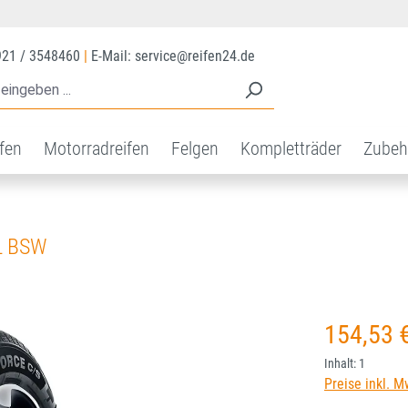
921 / 3548460
|
E-Mail: service@reifen24.de
ifen
Motorradreifen
Felgen
Kompletträder
Zubeh
L BSW
Regulärer Prei
154,53 
Inhalt:
1
Preise inkl. M