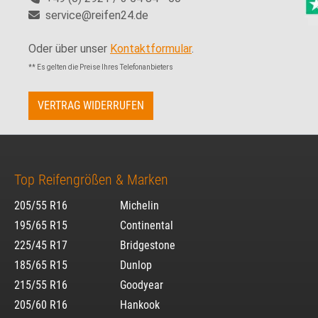
service@reifen24.de
Oder über unser
Kontaktformular
.
** Es gelten die Preise Ihres Telefonanbieters
VERTRAG WIDERRUFEN
Top Reifengrößen & Marken
205/55 R16
Michelin
195/65 R15
Continental
225/45 R17
Bridgestone
185/65 R15
Dunlop
215/55 R16
Goodyear
205/60 R16
Hankook