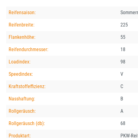
Reifensaison:
Sommerr
Reifenbreite:
225
Flankenhöhe:
55
Reifendurchmesser:
18
Loadindex:
98
Speedindex:
V
Kraftstoffeffizienz:
C
Nasshaftung:
B
Rollgeräusch:
A
Rollgeräusch (db):
68
Produktart:
PKW-Rei