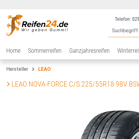
 Hauptinhalt springen
Zur Suche springen
Zur Hauptnavigation springen
Telefon: 02
Home
Sommerreifen
Ganzjahresreifen
Winterre
Hersteller
LEAO
LEAO NOVA-FORCE C/S 225/55R18 98V BS
Bildergalerie überspringen