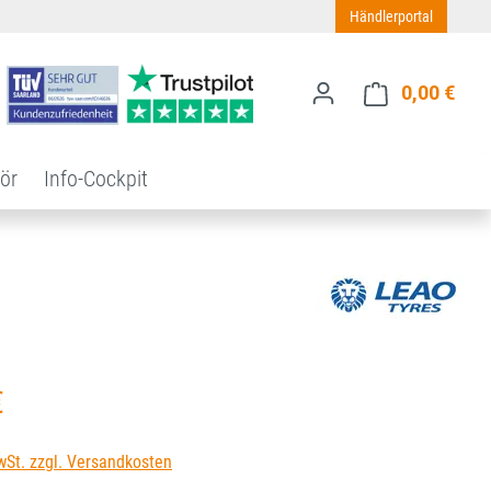
Händlerportal
0,00 €
Ware
ör
Info-Cockpit
s:
€
wSt. zzgl. Versandkosten