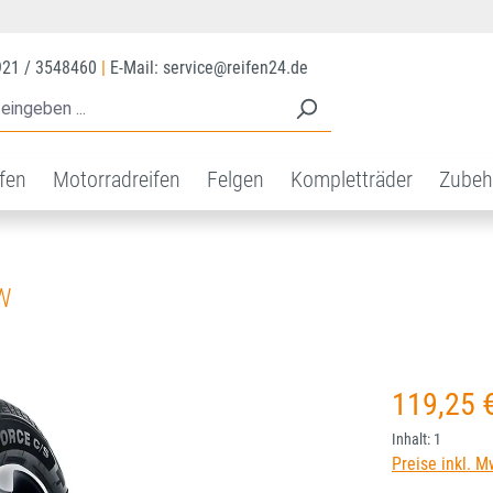
921 / 3548460
|
E-Mail: service@reifen24.de
ifen
Motorradreifen
Felgen
Kompletträder
Zubeh
W
Regulärer Prei
119,25 
Inhalt:
1
Preise inkl. M