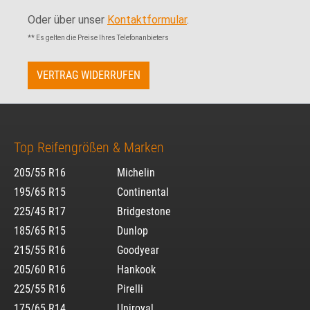
Oder über unser
Kontaktformular
.
** Es gelten die Preise Ihres Telefonanbieters
VERTRAG WIDERRUFEN
Top Reifengrößen & Marken
205/55 R16
Michelin
195/65 R15
Continental
225/45 R17
Bridgestone
185/65 R15
Dunlop
215/55 R16
Goodyear
205/60 R16
Hankook
225/55 R16
Pirelli
175/65 R14
Uniroyal