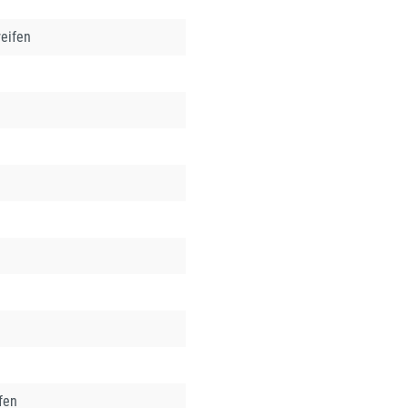
eifen
fen