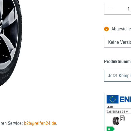
Produkt A
Abgesiche
Produktnumm
Jetzt Kompl
eren Service:
b2b@reifen24.de
.