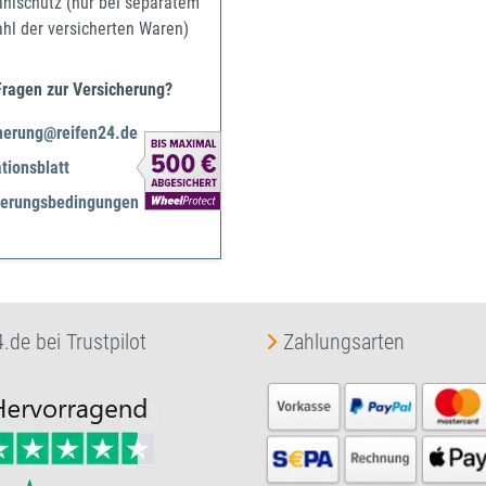
ahlschutz (nur bei separatem
ahl der versicherten Waren)
Fragen zur Versicherung?
herung@reifen24.de
tionsblatt
herungsbedingungen
.de bei Trustpilot
Zahlungsarten