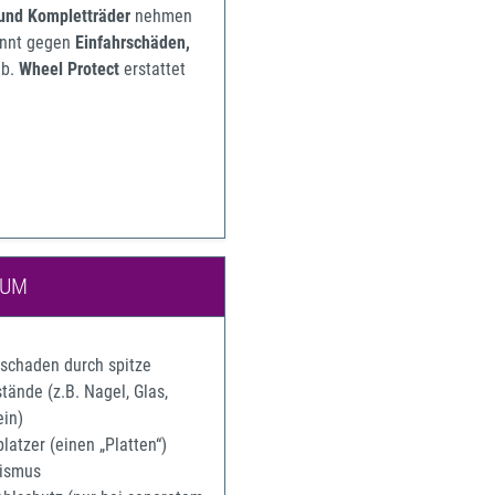
 und Kompletträder
nehmen
pannt gegen
Einfahrschäden,
b.
Wheel Protect
erstattet
IUM
rschaden durch spitze
ände (z.B. Nagel, Glas,
ein)
latzer (einen „Platten“)
ismus