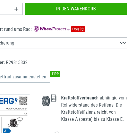
nzahl: Gib den gewünschten Wert ein oder benu
IN DEN WARENKORB
rt rund ums Rad:
er:
R29315332
TIPP
ettrad zusammenstellen
Kraftstoffverbrauch
abhängig vom
Rollwiderstand des Reifens. Die
Kraftstoffeffizienz reicht von
Klasse A (beste) bis zu Klasse E.