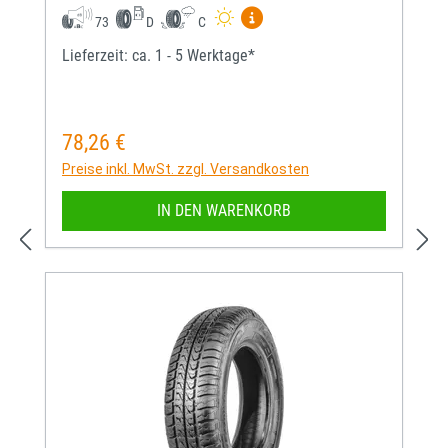
Mehr Informationen zum EU-
73
D
C
Lieferzeit: ca. 1 - 5 Werktage*
78,26 €
Regulärer Preis:
Preise inkl. MwSt. zzgl. Versandkosten
IN DEN WARENKORB