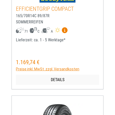
EFFICIENTGRIP COMPACT
165/70R14C 89/87R
SOMMERREIFEN
Mehr Informationen zum EU-
71
C
A
Lieferzeit: ca. 1 - 5 Werktage*
1.169,74 €
Regulärer Preis:
Preise inkl. MwSt. zzgl. Versandkosten
DETAILS