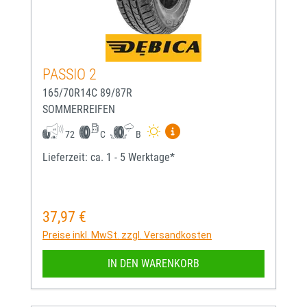
PASSIO 2
165/70R14C 89/87R
SOMMERREIFEN
Mehr Informationen zum EU-
72
C
B
Lieferzeit: ca. 1 - 5 Werktage*
37,97 €
Regulärer Preis:
Preise inkl. MwSt. zzgl. Versandkosten
IN DEN WARENKORB