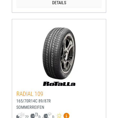
DETAILS
RADIAL 109
165/70R14C 89/87R
SOMMERREIFEN
Mehr Informationen zum EU-
72
D
D