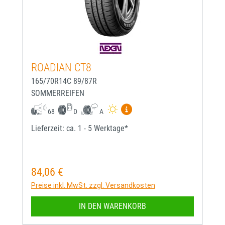
ROADIAN CT8
165/70R14C 89/87R
SOMMERREIFEN
Mehr Informationen zum EU-
68
D
A
Lieferzeit: ca. 1 - 5 Werktage*
84,06 €
Regulärer Preis:
Preise inkl. MwSt. zzgl. Versandkosten
IN DEN WARENKORB