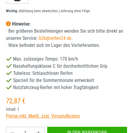
Wichtig:
Abbildung kann abweichen, Lieferung ohne Felge.
Hinweise:
· Bei größeren Bestellmengen wenden Sie sich bitte direkt an
unseren Service:
b2b@reifen24.de
.
· Ware befindet sich im Lager des Vorlieferanten.
Max. zulässiges Tempo: 170 km/h
Nasshaftungsklasse C für durchschnittlichen Grip
Tubeless: Schlauchloser Reifen
Speziell für die Sommermonate entwickelt
Nutzfahrzeug-Reifen mit hoher Tragfähigkeit
Regulärer Preis:
72,87 €
Inhalt:
1
Preise inkl. MwSt. zzgl. Versandkosten
Produkt Anzahl: Gib den gewünschten Wert ein od
IN DEN WARENKORB