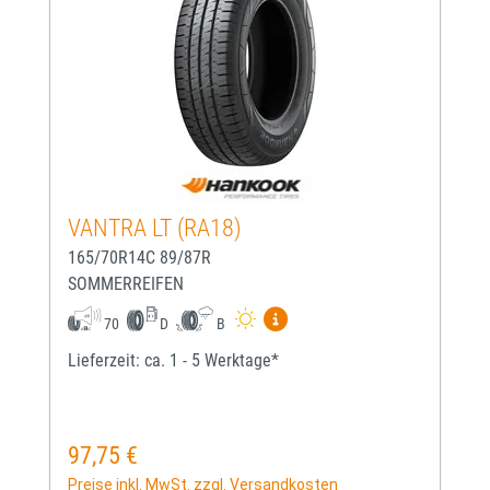
VANTRA LT (RA18)
165/70R14C 89/87R
SOMMERREIFEN
Mehr Informationen zum EU-
70
D
B
Lieferzeit: ca. 1 - 5 Werktage*
97,75 €
Regulärer Preis:
Preise inkl. MwSt. zzgl. Versandkosten