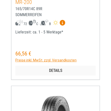
MR-200
165/70R14C 89R
SOMMERREIFEN
Mehr Informationen zum EU-
72
C
B
Lieferzeit: ca. 1 - 5 Werktage*
66,56 €
Regulärer Preis:
Preise inkl. MwSt. zzgl. Versandkosten
DETAILS