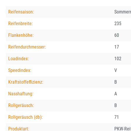
Reifensaison:
Sommerr
Reifenbreite:
235
Flankenhöhe:
60
Reifendurchmesser:
17
Loadindex:
102
Speedindex:
V
Kraftstoffeffizienz:
B
Nasshaftung:
A
Rollgeräusch:
B
Rollgeräusch (db):
71
Produktart:
PKW-Rei