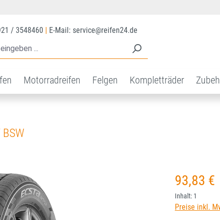
921 / 3548460
|
E-Mail: service@reifen24.de
ifen
Motorradreifen
Felgen
Kompletträder
Zubeh
V BSW
Regulärer Prei
93,83 €
Inhalt:
1
Preise inkl. M