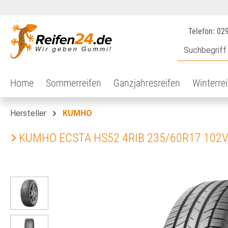
 Hauptinhalt springen
Zur Suche springen
Zur Hauptnavigation springen
Telefon: 02
Home
Sommerreifen
Ganzjahresreifen
Winterre
Hersteller
KUMHO
KUMHO ECSTA HS52 4RIB 235/60R17 102
Bildergalerie überspringen