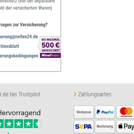
ahlschutz (nur bei separatem
ahl der versicherten Waren)
Fragen zur Versicherung?
herung@reifen24.de
tionsblatt
herungsbedingungen
.de bei Trustpilot
Zahlungsarten