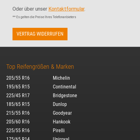
Oder über unser
Kontaktformular
.
** Es gelten die Preise Ihres Telefonanbieters
VERTRAG WIDERRUFEN
Top Reifengrößen & Marken
205/55 R16
Michelin
195/65 R15
Continental
225/45 R17
Bridgestone
185/65 R15
Dunlop
215/55 R16
Goodyear
205/60 R16
Hankook
225/55 R16
Pirelli
175/65 R14
Uniroyal