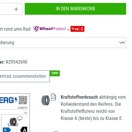
nzahl: Gib den gewünschten Wert ein oder benu
IN DEN WARENKORB
rt rund ums Rad:
er:
R29542690
TIPP
ettrad zusammenstellen
Kraftstoffverbrauch
abhängig vom
Rollwiderstand des Reifens. Die
Kraftstoffeffizienz reicht von
Klasse A (beste) bis zu Klasse E.