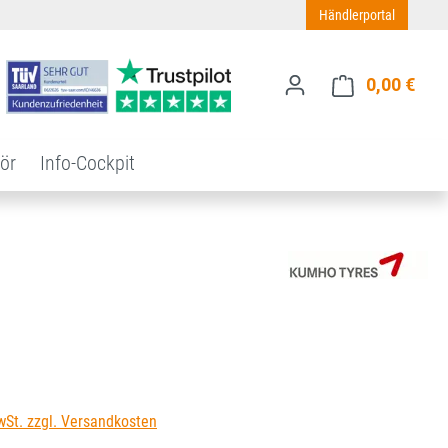
Händlerportal
0,00 €
Ware
ör
Info-Cockpit
s:
wSt. zzgl. Versandkosten