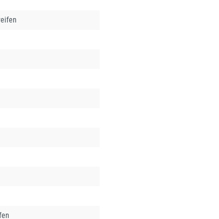
eifen
fen