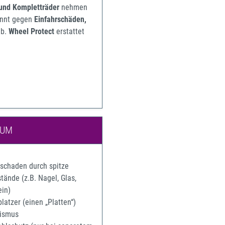
 und Kompletträder
nehmen
pannt gegen
Einfahrschäden,
b.
Wheel Protect
erstattet
IUM
rschaden durch spitze
ände (z.B. Nagel, Glas,
ein)
latzer (einen „Platten“)
ismus