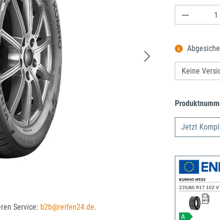
Produkt A
Abgesiche
Produktnumm
Jetzt Kompl
eren Service:
b2b@reifen24.de
.