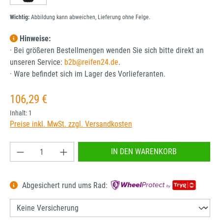
Wichtig:
Abbildung kann abweichen, Lieferung ohne Felge.
Hinweise:
· Bei größeren Bestellmengen wenden Sie sich bitte direkt an
unseren Service:
b2b@reifen24.de
.
· Ware befindet sich im Lager des Vorlieferanten.
Regulärer Preis:
106,29 €
Inhalt:
1
Preise inkl. MwSt. zzgl. Versandkosten
Produkt Anzahl: Gib den gewünschten Wert ein od
IN DEN WARENKORB
Abgesichert rund ums Rad: