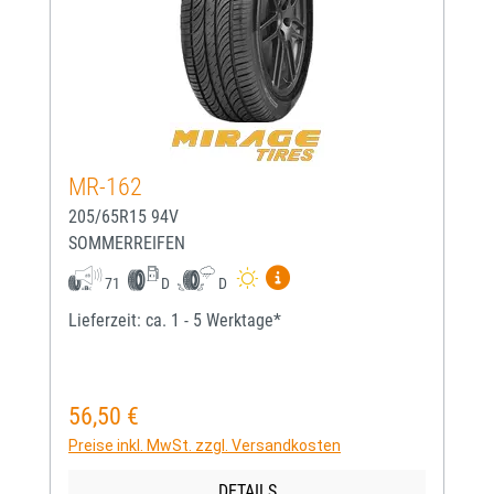
MR-162
205/65R15 94V
SOMMERREIFEN
Mehr Informationen zum EU-
71
D
D
Lieferzeit: ca. 1 - 5 Werktage*
56,50 €
Regulärer Preis:
Preise inkl. MwSt. zzgl. Versandkosten
DETAILS