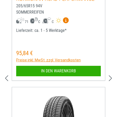
205/65R15 94V
SOMMERREIFEN
Mehr Informationen zum EU-
71
C
C
Lieferzeit: ca. 1 - 5 Werktage*
95,84 €
Regulärer Preis:
Preise inkl. MwSt. zzgl. Versandkosten
IN DEN WARENKORB