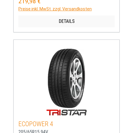
219,98 €
Regulärer Preis:
Preise inkl. MwSt. zzgl. Versandkosten
DETAILS
ECOPOWER 4
205/65R15 94V