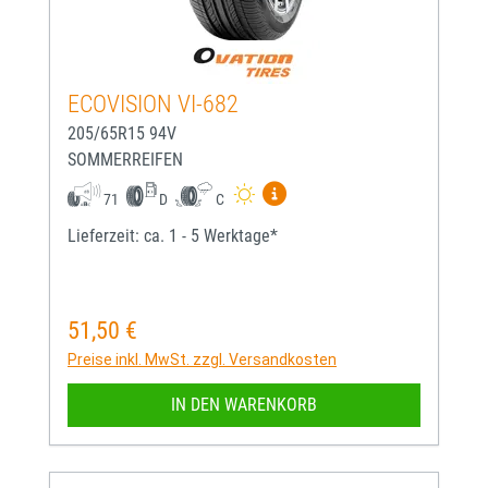
ECOVISION VI-682
205/65R15 94V
SOMMERREIFEN
Mehr Informationen zum EU-
71
D
C
Lieferzeit: ca. 1 - 5 Werktage*
51,50 €
Regulärer Preis:
Preise inkl. MwSt. zzgl. Versandkosten
IN DEN WARENKORB