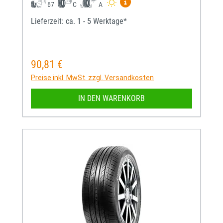
Mehr Informationen zum EU-
67
C
A
Lieferzeit: ca. 1 - 5 Werktage*
90,81 €
Regulärer Preis:
Preise inkl. MwSt. zzgl. Versandkosten
IN DEN WARENKORB