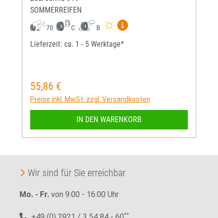
SOMMERREIFEN
Mehr Informationen zum EU-
70
C
B
Lieferzeit: ca. 1 - 5 Werktage*
55,86 €
Regulärer Preis:
Preise inkl. MwSt. zzgl. Versandkosten
IN DEN WARENKORB
Wir sind für Sie erreichbar
Mo. - Fr.
von 9:00 - 16:00 Uhr
+49 (0) 2921 / 3 54 84 - 60
**