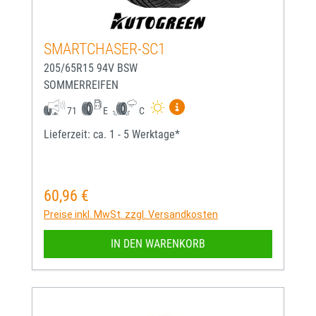
SMARTCHASER-SC1
205/65R15 94V BSW
SOMMERREIFEN
Mehr Informationen zum EU-
71
E
C
Lieferzeit: ca. 1 - 5 Werktage*
60,96 €
Regulärer Preis:
Preise inkl. MwSt. zzgl. Versandkosten
IN DEN WARENKORB