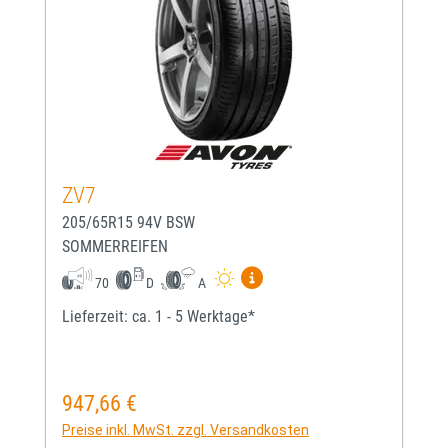
ZV7
205/65R15 94V BSW
SOMMERREIFEN
Mehr Informationen zum EU-
70
D
A
Lieferzeit: ca. 1 - 5 Werktage*
947,66 €
Regulärer Preis:
Preise inkl. MwSt. zzgl. Versandkosten