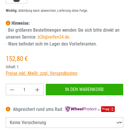
Wichtig:
Abbildung kann abweichen, Lieferung ohne Felge.
Hinweise:
· Bei größeren Bestellmengen wenden Sie sich bitte direkt an
unseren Service:
b2b@reifen24.de
.
· Ware befindet sich im Lager des Vorlieferanten.
Regulärer Preis:
152,80 €
Inhalt:
1
Preise inkl. MwSt. zzgl. Versandkosten
Produkt Anzahl: Gib den gewünschten Wert ein od
IN DEN WARENKORB
Abgesichert rund ums Rad: