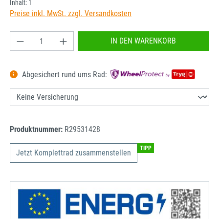
Inhalt:
1
Preise inkl. MwSt. zzgl. Versandkosten
Produkt Anzahl: Gib den gewünschten Wert ein od
IN DEN WARENKORB
Abgesichert rund ums Rad:
Produktnummer:
R29531428
TIPP
Jetzt Komplettrad zusammenstellen