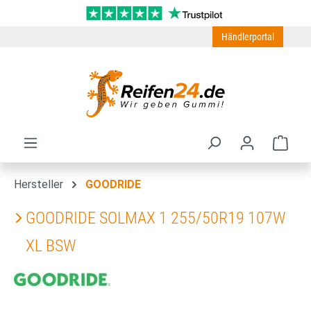
Zum Hauptinhalt springen
Händlerportal
Ware
Hersteller
GOODRIDE
GOODRIDE SOLMAX 1 255/50R19 107W
XL BSW