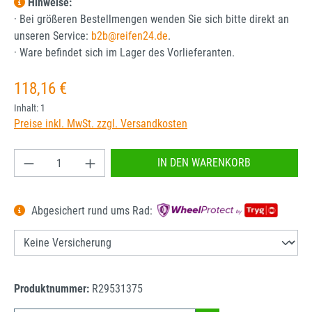
Hinweise:
· Bei größeren Bestellmengen wenden Sie sich bitte direkt an
unseren Service:
b2b@reifen24.de
.
· Ware befindet sich im Lager des Vorlieferanten.
Regulärer Preis:
118,16 €
Inhalt:
1
Preise inkl. MwSt. zzgl. Versandkosten
Produkt Anzahl: Gib den gewünschten Wert ein od
IN DEN WARENKORB
Abgesichert rund ums Rad:
Produktnummer:
R29531375