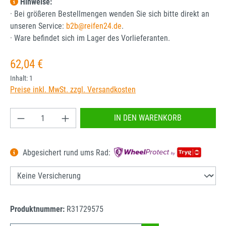
Hinweise:
· Bei größeren Bestellmengen wenden Sie sich bitte direkt an
unseren Service:
b2b@reifen24.de
.
· Ware befindet sich im Lager des Vorlieferanten.
Regulärer Preis:
62,04 €
Inhalt:
1
Preise inkl. MwSt. zzgl. Versandkosten
Produkt Anzahl: Gib den gewünschten Wert ein od
IN DEN WARENKORB
Abgesichert rund ums Rad:
Produktnummer:
R31729575