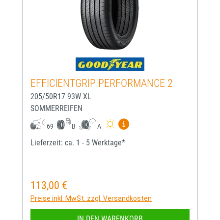
EFFICIENTGRIP PERFORMANCE 2
205/50R17 93W XL
SOMMERREIFEN
Mehr Informationen zum EU-
69
B
A
Lieferzeit: ca. 1 - 5 Werktage*
113,00 €
Regulärer Preis:
Preise inkl. MwSt. zzgl. Versandkosten
IN DEN WARENKORB