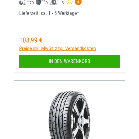
Mehr Informationen zum EU-
70
D
B
Lieferzeit: ca. 1 - 5 Werktage*
108,99 €
Regulärer Preis:
Preise inkl. MwSt. zzgl. Versandkosten
IN DEN WARENKORB