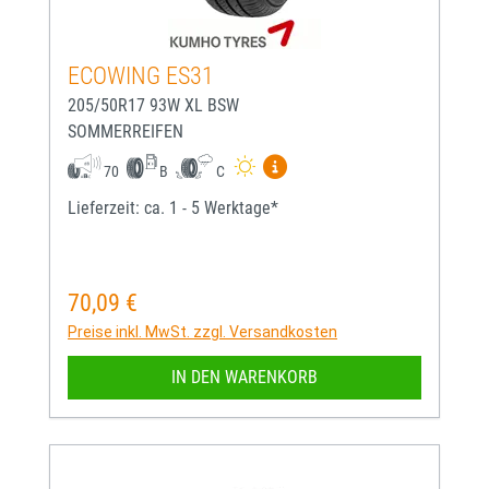
ECOWING ES31
205/50R17 93W XL BSW
SOMMERREIFEN
Mehr Informationen zum EU-
70
B
C
Lieferzeit: ca. 1 - 5 Werktage*
70,09 €
Regulärer Preis:
Preise inkl. MwSt. zzgl. Versandkosten
IN DEN WARENKORB