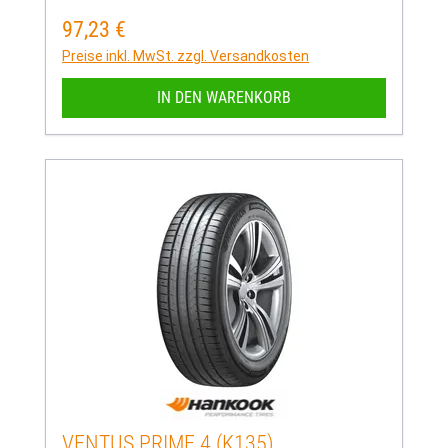
97,23 €
Regulärer Preis:
Preise inkl. MwSt. zzgl. Versandkosten
IN DEN WARENKORB
VENTUS PRIME 4 (K135)