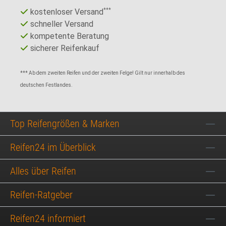
kostenloser Versand
***
schneller Versand
kompetente Beratung
sicherer Reifenkauf
*** Ab dem zweiten Reifen und der zweiten Felge! Gilt nur innerhalb des
deutschen Festlandes.
Top Reifengrößen & Marken
Reifen24 im Überblick
Alles über Reifen
Reifen-Ratgeber
Reifen24 informiert