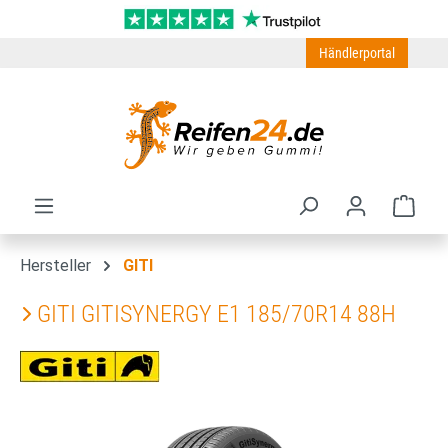
Zum Hauptinhalt springen
Händlerportal
Ware
Hersteller
GITI
GITI GITISYNERGY E1 185/70R14 88H
Bildergalerie überspringen