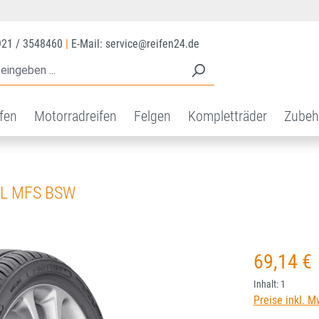
921 / 3548460
|
E-Mail: service@reifen24.de
ifen
Motorradreifen
Felgen
Kompletträder
Zubeh
XL MFS BSW
Regulärer Prei
69,14 €
Inhalt:
1
Preise inkl. M