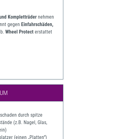
 und Kompletträder
nehmen
pannt gegen
Einfahrschäden,
b.
Wheel Protect
erstattet
IUM
rschaden durch spitze
ände (z.B. Nagel, Glas,
ein)
latzer (einen „Platten“)