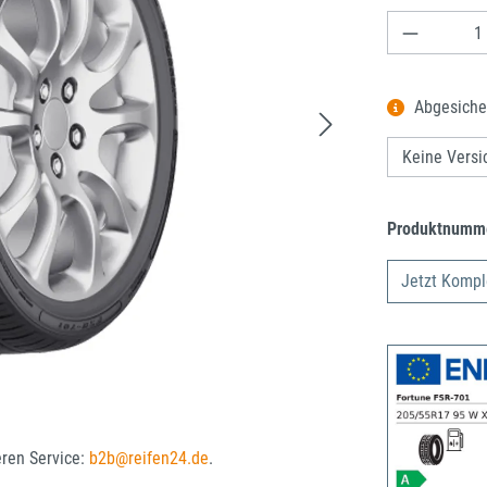
Produkt A
Abgesiche
Produktnumm
Jetzt Kompl
eren Service:
b2b@reifen24.de
.