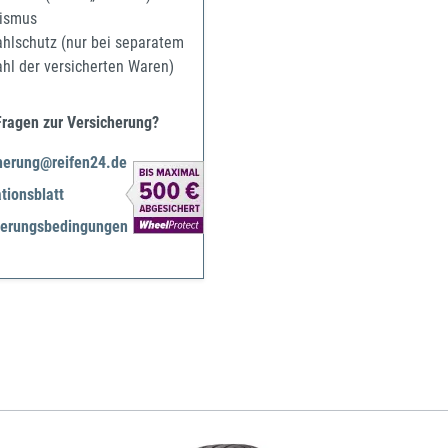
ismus
ahlschutz (nur bei separatem
ahl der versicherten Waren)
Fragen zur Versicherung?
herung@reifen24.de
tionsblatt
herungsbedingungen