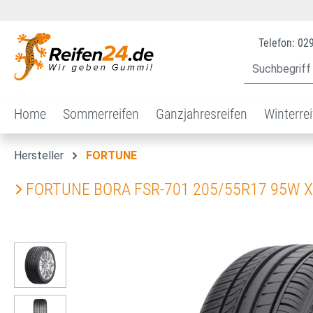
 Hauptinhalt springen
Zur Suche springen
Zur Hauptnavigation springen
Telefon: 02
Home
Sommerreifen
Ganzjahresreifen
Winterre
Hersteller
FORTUNE
FORTUNE BORA FSR-701 205/55R17 95W 
Bildergalerie überspringen