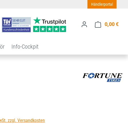
Händlerportal
0,00 €
Ware
ör
Info-Cockpit
s:
wSt. zzgl. Versandkosten