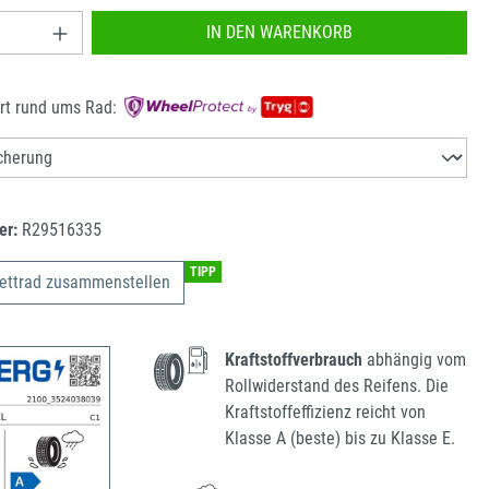
nzahl: Gib den gewünschten Wert ein oder benu
IN DEN WARENKORB
rt rund ums Rad:
er:
R29516335
TIPP
ettrad zusammenstellen
Kraftstoffverbrauch
abhängig vom
Rollwiderstand des Reifens. Die
Kraftstoffeffizienz reicht von
Klasse A (beste) bis zu Klasse E.