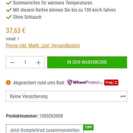
Sommerreifen für wärmere Temperaturen
Mit diesem Reifen können Sie bis zu 190 km/h fahren
Ohne Schlauch
Regulärer Preis:
37,63 €
Inhalt:
1
Preise inkl. MwSt. zzgl. Versandkosten
Produkt Anzahl: Gib den gewünschten Wert ein od
IN DEN WARENKORB
Abgesichert rund ums Rad:
Produktnummer:
1000263008
TIPP
Jetzt Komplettrad zusammenstellen