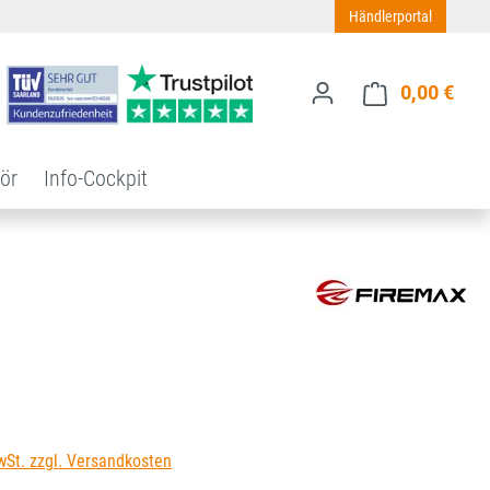
Händlerportal
0,00 €
Ware
ör
Info-Cockpit
s:
wSt. zzgl. Versandkosten