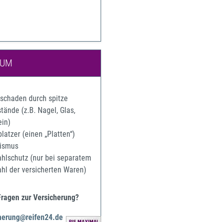
IUM
rschaden durch spitze
ände (z.B. Nagel, Glas,
ein)
latzer (einen „Platten“)
ismus
ahlschutz (nur bei separatem
ahl der versicherten Waren)
Fragen zur Versicherung?
herung@reifen24.de