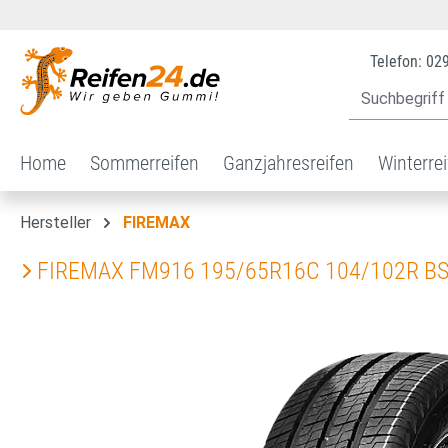
 Hauptinhalt springen
Zur Suche springen
Zur Hauptnavigation springen
Telefon: 02
Home
Sommerreifen
Ganzjahresreifen
Winterre
Hersteller
FIREMAX
FIREMAX FM916 195/65R16C 104/102R B
Bildergalerie überspringen