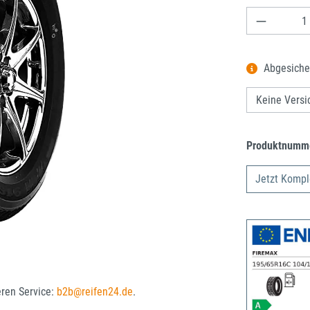
Produkt A
Abgesiche
Produktnumm
Jetzt Kompl
eren Service:
b2b@reifen24.de
.