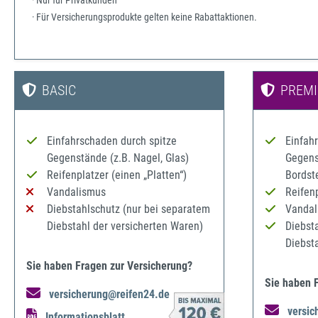
· Nur für Privatkunden
· Für Versicherungsprodukte gelten keine Rabattaktionen.
BASIC
PREM
Einfahrschaden durch spitze
Einfah
Gegenstände (z.B. Nagel, Glas)
Gegenst
Reifenplatzer (einen „Platten“)
Bordst
Vandalismus
Reifenp
Diebstahlschutz (nur bei separatem
Vandal
Diebstahl der versicherten Waren)
Diebst
Diebst
Sie haben Fragen zur Versicherung?
Sie haben 
versicherung@reifen24.de
versic
Informationsblatt