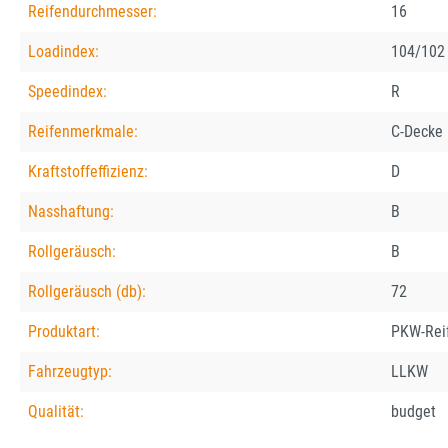
Reifendurchmesser:
16
Loadindex:
104/102
Speedindex:
R
Reifenmerkmale:
C-Decke
Kraftstoffeffizienz:
D
Nasshaftung:
B
Rollgeräusch:
B
Rollgeräusch (db):
72
Produktart:
PKW-Rei
Fahrzeugtyp:
LLKW
Qualität:
budget