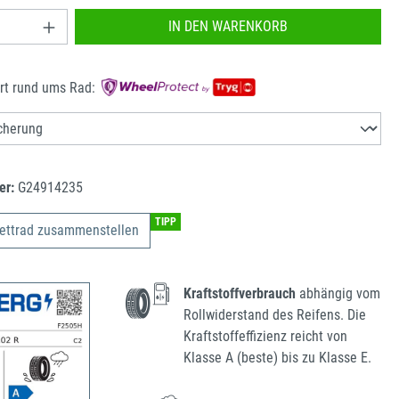
nzahl: Gib den gewünschten Wert ein oder benu
IN DEN WARENKORB
rt rund ums Rad:
er:
G24914235
TIPP
ettrad zusammenstellen
Kraftstoffverbrauch
abhängig vom
Rollwiderstand des Reifens. Die
Kraftstoffeffizienz reicht von
Klasse A (beste) bis zu Klasse E.