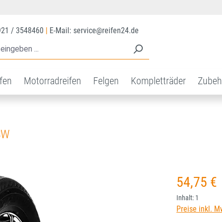
921 / 3548460
|
E-Mail: service@reifen24.de
ifen
Motorradreifen
Felgen
Kompletträder
Zubeh
SW
Regulärer Prei
54,75 €
Inhalt:
1
Preise inkl. M