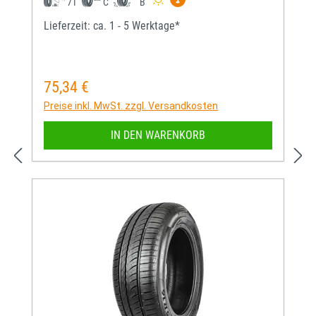
71
C
B
Lieferzeit: ca. 1 - 5 Werktage*
75,34 €
Regulärer Preis:
Preise inkl. MwSt. zzgl. Versandkosten
IN DEN WARENKORB