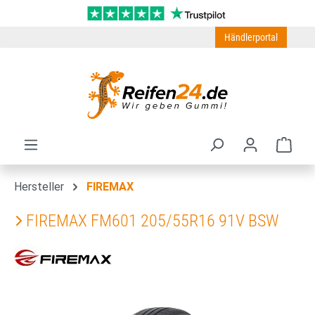
Zum Hauptinhalt springen
Händlerportal
Ware
Hersteller
FIREMAX
FIREMAX FM601 205/55R16 91V BSW
Bildergalerie überspringen