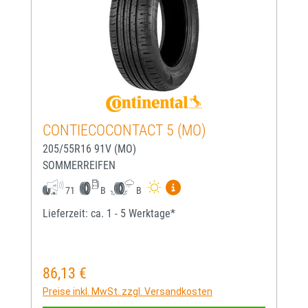
CONTIECOCONTACT 5 (MO)
205/55R16 91V (MO)
SOMMERREIFEN
Mehr Informationen zum EU-
71
B
B
Lieferzeit: ca. 1 - 5 Werktage*
86,13 €
Regulärer Preis:
Preise inkl. MwSt. zzgl. Versandkosten