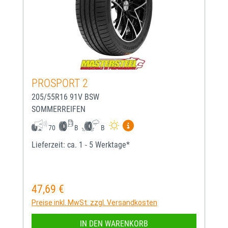
PROSPORT 2
205/55R16 91V BSW
SOMMERREIFEN
Mehr Informationen zum EU-
70
B
B
Lieferzeit: ca. 1 - 5 Werktage*
47,69 €
Regulärer Preis:
Preise inkl. MwSt. zzgl. Versandkosten
IN DEN WARENKORB