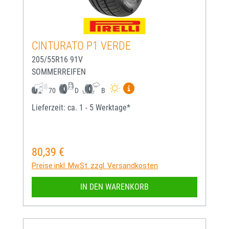
CINTURATO P1 VERDE
205/55R16 91V
SOMMERREIFEN
Mehr Informationen zum EU-
70
D
B
Lieferzeit: ca. 1 - 5 Werktage*
80,39 €
Regulärer Preis:
Preise inkl. MwSt. zzgl. Versandkosten
IN DEN WARENKORB