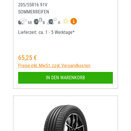
205/55R16 91V
SOMMERREIFEN
Mehr Informationen zum EU-
68
B
A
Lieferzeit: ca. 1 - 5 Werktage*
65,25 €
Regulärer Preis:
Preise inkl. MwSt. zzgl. Versandkosten
IN DEN WARENKORB