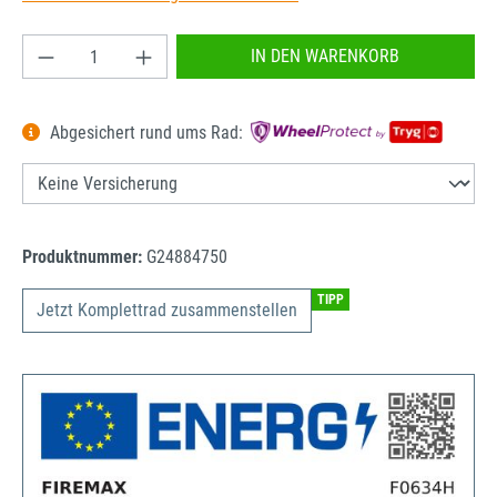
Produkt Anzahl: Gib den gewünschten Wert ein od
IN DEN WARENKORB
Abgesichert rund ums Rad:
Produktnummer:
G24884750
TIPP
Jetzt Komplettrad zusammenstellen