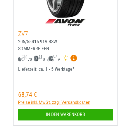
ZV7
205/55R16 91V BSW
SOMMERREIFEN
Mehr Informationen zum EU-
70
D
A
Lieferzeit: ca. 1 - 5 Werktage*
68,74 €
Regulärer Preis:
Preise inkl. MwSt. zzgl. Versandkosten
IN DEN WARENKORB