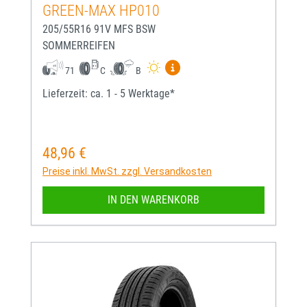
GREEN-MAX HP010
205/55R16 91V MFS BSW
SOMMERREIFEN
Mehr Informationen zum EU-
71
C
B
Lieferzeit: ca. 1 - 5 Werktage*
48,96 €
Regulärer Preis:
Preise inkl. MwSt. zzgl. Versandkosten
IN DEN WARENKORB