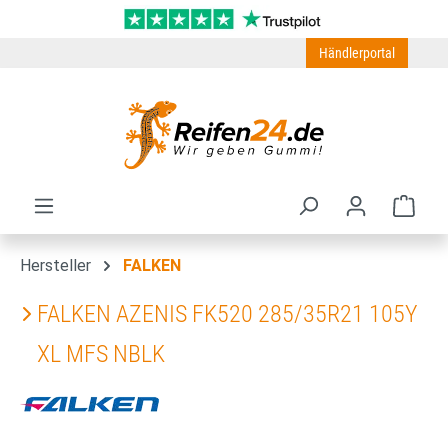
Zum Hauptinhalt springen
Händlerportal
Ware
Hersteller
FALKEN
FALKEN AZENIS FK520 285/35R21 105Y
XL MFS NBLK