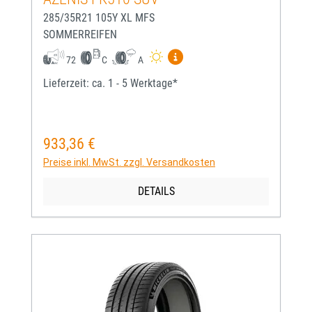
285/35R21 105Y XL MFS
SOMMERREIFEN
Mehr Informationen zum EU-
72
C
A
Lieferzeit: ca. 1 - 5 Werktage*
933,36 €
Regulärer Preis:
Preise inkl. MwSt. zzgl. Versandkosten
DETAILS