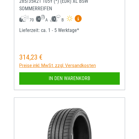
285/35R21 105Y (*) (EDR) XL BSW
SOMMERREIFEN
Mehr Informationen zum EU-
70
A
B
Lieferzeit: ca. 1 - 5 Werktage*
314,23 €
Regulärer Preis:
Preise inkl. MwSt. zzgl. Versandkosten
IN DEN WARENKORB