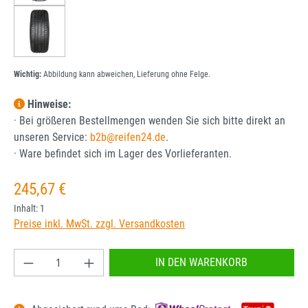
Wichtig:
Abbildung kann abweichen, Lieferung ohne Felge.
Hinweise:
· Bei größeren Bestellmengen wenden Sie sich bitte direkt an
unseren Service:
b2b@reifen24.de
.
· Ware befindet sich im Lager des Vorlieferanten.
Regulärer Preis:
245,67 €
Inhalt:
1
Preise inkl. MwSt. zzgl. Versandkosten
Produkt Anzahl: Gib den gewünschten Wert ein od
IN DEN WARENKORB