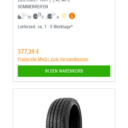
SOMMERREIFEN
Mehr Informationen zum EU-
70
C
A
Lieferzeit: ca. 1 - 5 Werktage*
377,39 €
Regulärer Preis:
Preise inkl. MwSt. zzgl. Versandkosten
IN DEN WARENKORB