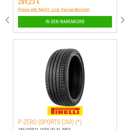
289,23 €
Regulärer Preis:
Preise inkl. MwSt. zzgl. Versandkosten
IN DEN WARENKORB
P-ZERO (SPORTS CAR) (*)
285/35R21 105Y (*) XL MFS