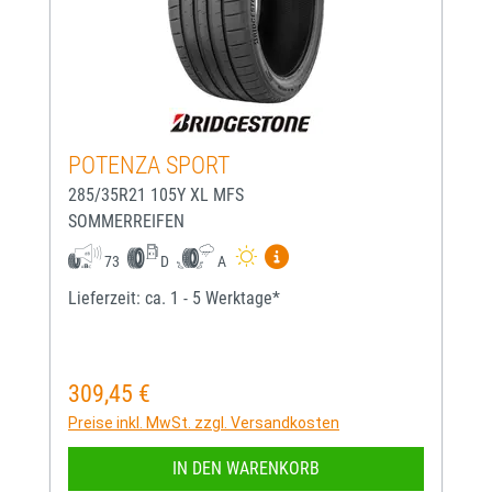
POTENZA SPORT
285/35R21 105Y XL MFS
SOMMERREIFEN
Mehr Informationen zum EU-
73
D
A
Lieferzeit: ca. 1 - 5 Werktage*
309,45 €
Regulärer Preis:
Preise inkl. MwSt. zzgl. Versandkosten
IN DEN WARENKORB