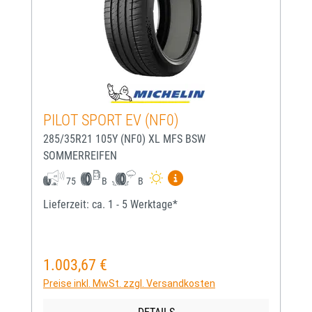
PILOT SPORT EV (NF0)
285/35R21 105Y (NF0) XL MFS BSW
SOMMERREIFEN
Mehr Informationen zum EU-
75
B
B
Lieferzeit: ca. 1 - 5 Werktage*
1.003,67 €
Regulärer Preis:
Preise inkl. MwSt. zzgl. Versandkosten