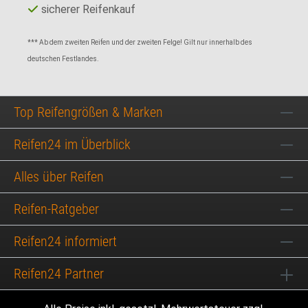
sicherer Reifenkauf
*** Ab dem zweiten Reifen und der zweiten Felge! Gilt nur innerhalb des
deutschen Festlandes.
Top Reifengrößen & Marken
Reifen24 im Überblick
Alles über Reifen
Reifen-Ratgeber
Reifen24 informiert
Reifen24 Partner