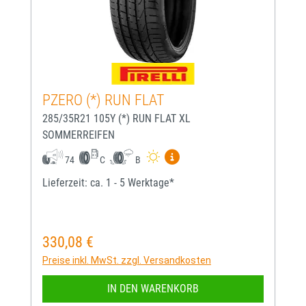
PZERO (*) RUN FLAT
285/35R21 105Y (*) RUN FLAT XL
SOMMERREIFEN
Mehr Informationen zum EU-
74
C
B
Lieferzeit: ca. 1 - 5 Werktage*
330,08 €
Regulärer Preis:
Preise inkl. MwSt. zzgl. Versandkosten
IN DEN WARENKORB