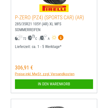
P-ZERO (PZ4) (SPORTS CAR) (AR)
285/35R21 105Y (AR) XL MFS
SOMMERREIFEN
Mehr Informationen zum EU-
72
C
A
Lieferzeit: ca. 1 - 5 Werktage*
306,91 €
Regulärer Preis:
Preise inkl. MwSt. zzgl. Versandkosten
IN DEN WARENKORB