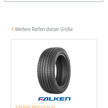
Produktgalerie überspringen
Weitere Reifen dieser Größe
AZENIS FK510 SUV