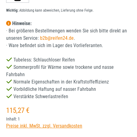
Wichtig:
Abbildung kann abweichen, Lieferung ohne Felge.
Hinweise:
· Bei größeren Bestellmengen wenden Sie sich bitte direkt an
unseren Service:
b2b@reifen24.de
.
· Ware befindet sich im Lager des Vorlieferanten.
Tubeless: Schlauchloser Reifen
Sommerprofil für Wärme sowie trockene und nasse
Fahrbahn
Normale Eigenschaften in der Kraftstoffeffizienz
Vorbildliche Haftung auf nasser Fahrbahn
Verstärkte Schwerlastreifen
Regulärer Preis:
115,27 €
Inhalt:
1
Preise inkl. MwSt. zzgl. Versandkosten