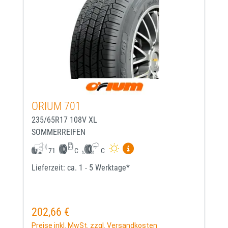
ORIUM 701
235/65R17 108V XL
SOMMERREIFEN
Mehr Informationen zum EU-
71
C
C
Lieferzeit: ca. 1 - 5 Werktage*
202,66 €
Regulärer Preis:
Preise inkl. MwSt. zzgl. Versandkosten