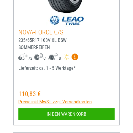
NOVA-FORCE C/S
235/65R17 108V XL BSW
SOMMERREIFEN
Mehr Informationen zum EU-
72
C
B
Lieferzeit: ca. 1 - 5 Werktage*
110,83 €
Regulärer Preis:
Preise inkl. MwSt. zzgl. Versandkosten
IN DEN WARENKORB