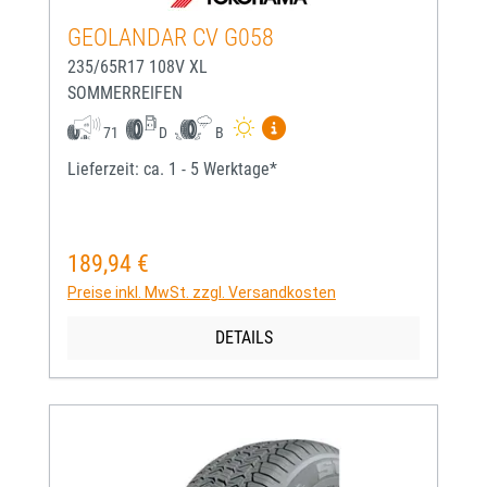
GEOLANDAR CV G058
235/65R17 108V XL
SOMMERREIFEN
Mehr Informationen zum EU-
71
D
B
Lieferzeit: ca. 1 - 5 Werktage*
189,94 €
Regulärer Preis:
Preise inkl. MwSt. zzgl. Versandkosten
DETAILS