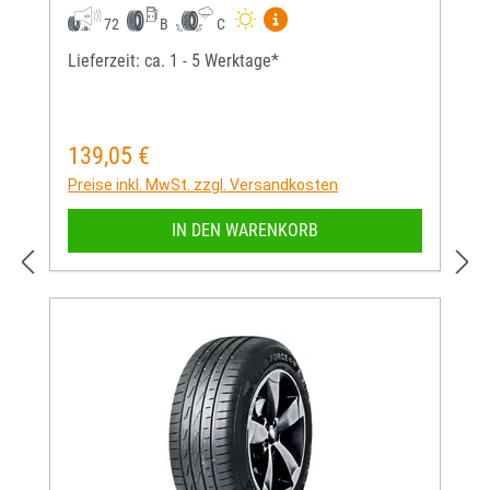
Mehr Informationen zum EU-
72
B
C
Lieferzeit: ca. 1 - 5 Werktage*
139,05 €
Regulärer Preis:
Preise inkl. MwSt. zzgl. Versandkosten
IN DEN WARENKORB