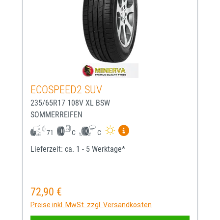
ECOSPEED2 SUV
235/65R17 108V XL BSW
SOMMERREIFEN
Mehr Informationen zum EU-
71
C
C
Lieferzeit: ca. 1 - 5 Werktage*
72,90 €
Regulärer Preis:
Preise inkl. MwSt. zzgl. Versandkosten