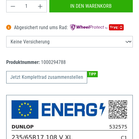
Produkt Anzahl: Gib den gewünschten Wert ein od
IN DEN WARENKORB
Abgesichert rund ums Rad:
Produktnummer:
1000294788
TIPP
Jetzt Komplettrad zusammenstellen