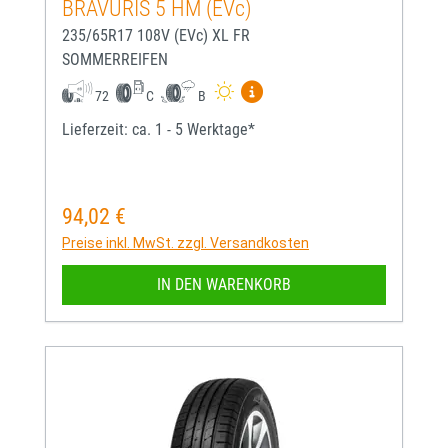
BRAVURIS 5 HM (EVc)
235/65R17 108V (EVc) XL FR
SOMMERREIFEN
Mehr Informationen zum EU-
72
C
B
Lieferzeit: ca. 1 - 5 Werktage*
94,02 €
Regulärer Preis:
Preise inkl. MwSt. zzgl. Versandkosten
IN DEN WARENKORB