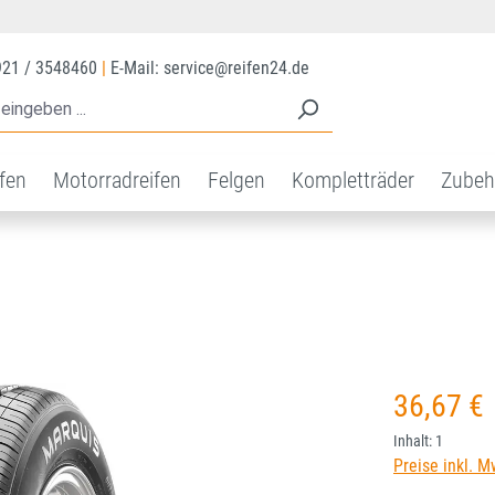
921 / 3548460
|
E-Mail: service@reifen24.de
ifen
Motorradreifen
Felgen
Kompletträder
Zubeh
Regulärer Prei
36,67 €
Inhalt:
1
Preise inkl. M