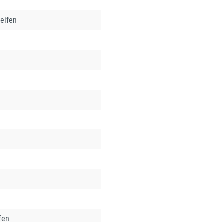
eifen
fen