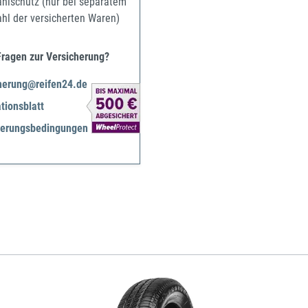
ahlschutz (nur bei separatem
ahl der versicherten Waren)
Fragen zur Versicherung?
herung@reifen24.de
tionsblatt
herungsbedingungen