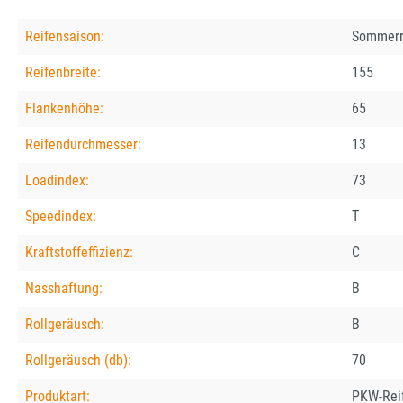
Reifensaison:
Sommerr
Reifenbreite:
155
Flankenhöhe:
65
Reifendurchmesser:
13
Loadindex:
73
Speedindex:
T
Kraftstoffeffizienz:
C
Nasshaftung:
B
Rollgeräusch:
B
Rollgeräusch (db):
70
Produktart:
PKW-Rei