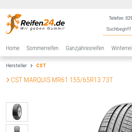
 Hauptinhalt springen
Zur Suche springen
Zur Hauptnavigation springen
Telefon: 02
Home
Sommerreifen
Ganzjahresreifen
Winterre
Hersteller
CST
CST MARQUIS MR61 155/65R13 73T
Bildergalerie überspringen