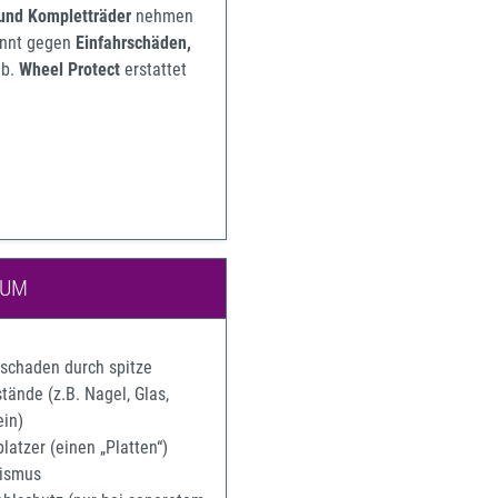
 und Kompletträder
nehmen
pannt gegen
Einfahrschäden,
b.
Wheel Protect
erstattet
IUM
rschaden durch spitze
ände (z.B. Nagel, Glas,
ein)
latzer (einen „Platten“)
ismus