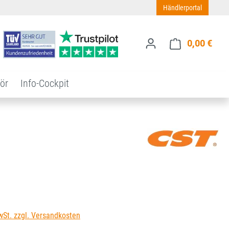
Händlerportal
0,00 €
Ware
ör
Info-Cockpit
s:
wSt. zzgl. Versandkosten