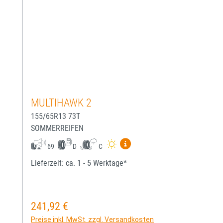
MULTIHAWK 2
155/65R13 73T
SOMMERREIFEN
Mehr Informationen zum EU-
69
D
C
Lieferzeit: ca. 1 - 5 Werktage*
241,92 €
Regulärer Preis:
Preise inkl. MwSt. zzgl. Versandkosten