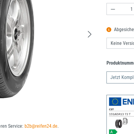
Produkt A
Abgesiche
Produktnumm
Jetzt Kompl
eren Service:
b2b@reifen24.de
.