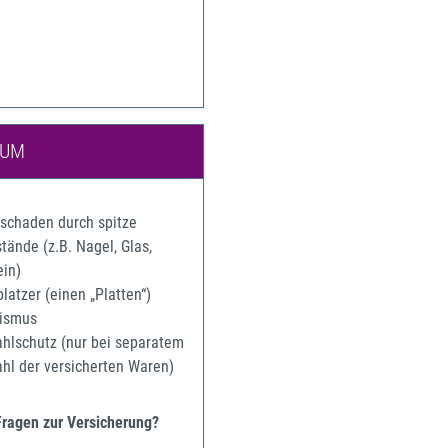
IUM
rschaden durch spitze
ände (z.B. Nagel, Glas,
ein)
latzer (einen „Platten“)
ismus
ahlschutz (nur bei separatem
ahl der versicherten Waren)
Fragen zur Versicherung?