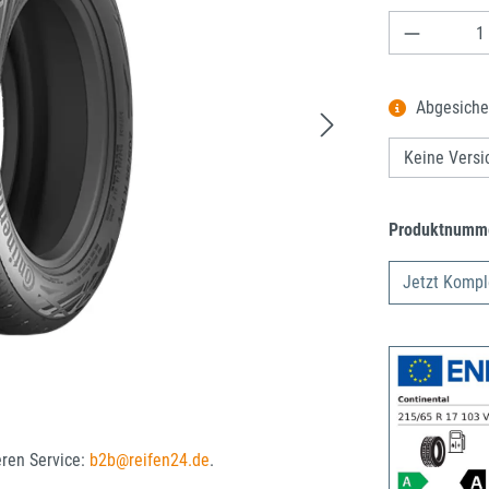
Produkt A
Abgesiche
Produktnumm
Jetzt Kompl
eren Service:
b2b@reifen24.de
.