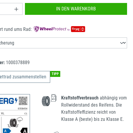
nzahl: Gib den gewünschten Wert ein oder benu
IN DEN WARENKORB
rt rund ums Rad:
er:
1000378889
TIPP
ettrad zusammenstellen
Kraftstoffverbrauch
abhängig vom
Rollwiderstand des Reifens. Die
Kraftstoffeffizienz reicht von
Klasse A (beste) bis zu Klasse E.