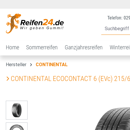
 Hauptinhalt springen
Zur Suche springen
Zur Hauptnavigation springen
Telefon: 02
Home
Sommerreifen
Ganzjahresreifen
Winterre
Hersteller
CONTINENTAL
CONTINENTAL ECOCONTACT 6 (EVc) 215/6
Bildergalerie überspringen