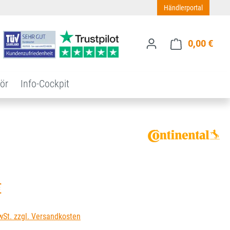
Händlerportal
0,00 €
Ware
ör
Info-Cockpit
s:
€
wSt. zzgl. Versandkosten