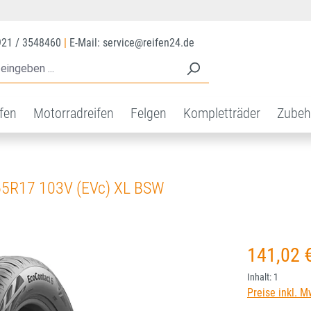
921 / 3548460
|
E-Mail: service@reifen24.de
ifen
Motorradreifen
Felgen
Kompletträder
Zubeh
5R17 103V (EVc) XL BSW
Regulärer Prei
141,02 
Inhalt:
1
Preise inkl. M