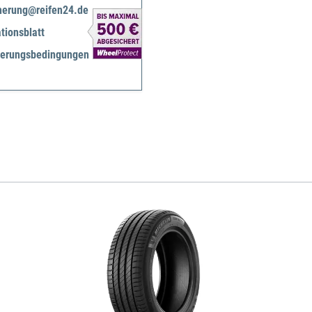
herung@reifen24.de
tionsblatt
herungsbedingungen