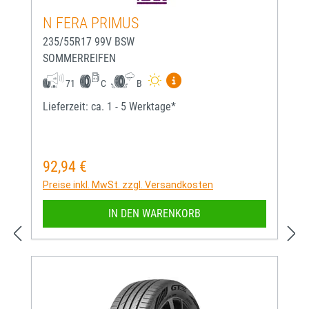
N FERA PRIMUS
235/55R17 99V BSW
SOMMERREIFEN
Mehr Informationen zum EU-
71
C
B
Lieferzeit: ca. 1 - 5 Werktage*
92,94 €
Regulärer Preis:
Preise inkl. MwSt. zzgl. Versandkosten
IN DEN WARENKORB