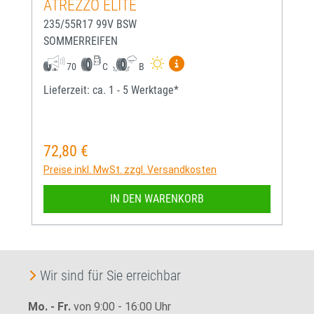
ATREZZO ELITE
235/55R17 99V BSW
SOMMERREIFEN
Mehr Informationen zum EU-
70
C
B
Lieferzeit: ca. 1 - 5 Werktage*
72,80 €
Regulärer Preis:
Preise inkl. MwSt. zzgl. Versandkosten
IN DEN WARENKORB
Wir sind für Sie erreichbar
Mo. - Fr.
von 9:00 - 16:00 Uhr