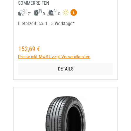
SOMMERREIFEN
Mehr Informationen zum EU-
71
D
C
Lieferzeit: ca. 1 - 5 Werktage*
152,69 €
Regulärer Preis:
Preise inkl. MwSt. zzgl. Versandkosten
DETAILS