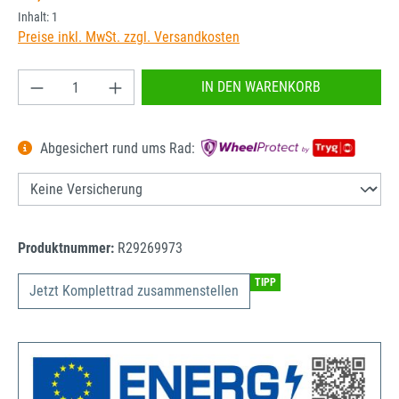
Inhalt:
1
Preise inkl. MwSt. zzgl. Versandkosten
Produkt Anzahl: Gib den gewünschten Wert ein od
IN DEN WARENKORB
Abgesichert rund ums Rad:
Produktnummer:
R29269973
TIPP
Jetzt Komplettrad zusammenstellen