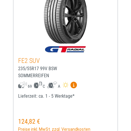
FE2 SUV
235/55R17 99V BSW
SOMMERREIFEN
Mehr Informationen zum EU-
69
C
A
Lieferzeit: ca. 1 - 5 Werktage*
124,82 €
Regulärer Preis:
Preise inkl. MwSt. zzgl. Versandkosten