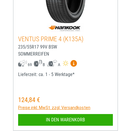
VENTUS PRIME 4 (K135A)
235/55R17 99V BSW
SOMMERREIFEN
Mehr Informationen zum EU-
69
B
A
Lieferzeit: ca. 1 - 5 Werktage*
124,84 €
Regulärer Preis:
Preise inkl. MwSt. zzgl. Versandkosten
IN DEN WARENKORB