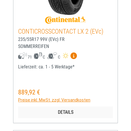
CONTICROSSCONTACT LX 2 (EVc)
235/55R17 99V (EVc) FR
SOMMERREIFEN
Mehr Informationen zum EU-
71
C
C
Lieferzeit: ca. 1 - 5 Werktage*
889,92 €
Regulärer Preis:
Preise inkl. MwSt. zzgl. Versandkosten
DETAILS