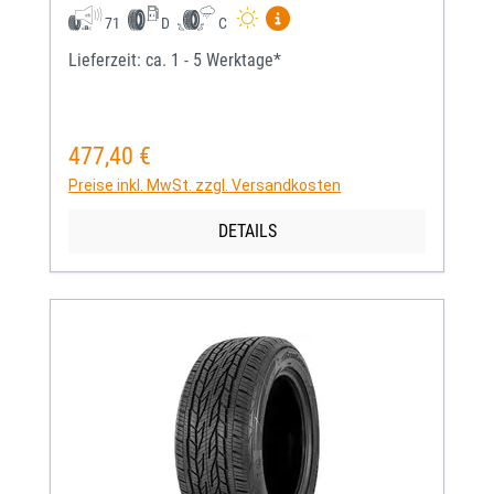
Mehr Informationen zum EU-
71
D
C
Lieferzeit: ca. 1 - 5 Werktage*
477,40 €
Regulärer Preis:
Preise inkl. MwSt. zzgl. Versandkosten
DETAILS