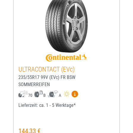
ULTRACONTACT (EVc)
235/55R17 99V (EVc) FR BSW
SOMMERREIFEN
Mehr Informationen zum EU-
70
B
A
Lieferzeit: ca. 1 - 5 Werktage*
144,33 €
Regulärer Preis: