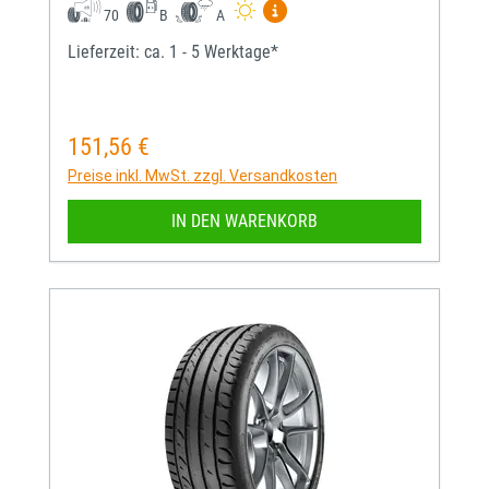
Mehr Informationen zum EU-
70
B
A
Lieferzeit: ca. 1 - 5 Werktage*
151,56 €
Regulärer Preis:
Preise inkl. MwSt. zzgl. Versandkosten
IN DEN WARENKORB