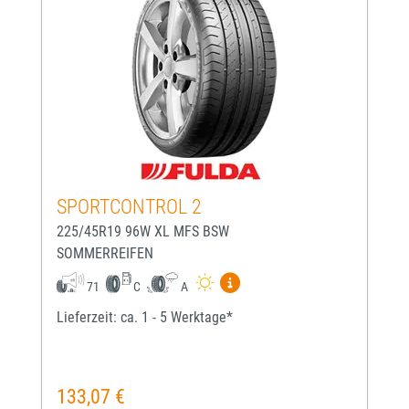
SPORTCONTROL 2
225/45R19 96W XL MFS BSW
SOMMERREIFEN
Mehr Informationen zum EU-
71
C
A
Lieferzeit: ca. 1 - 5 Werktage*
133,07 €
Regulärer Preis: