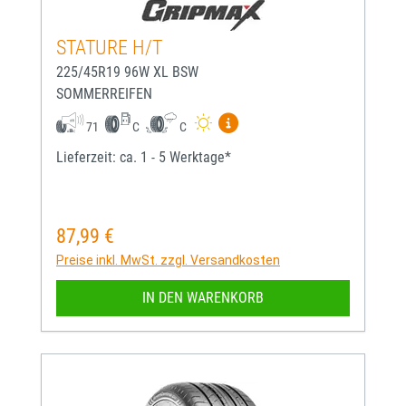
STATURE H/T
225/45R19 96W XL BSW
SOMMERREIFEN
Mehr Informationen zum EU-
71
C
C
Lieferzeit: ca. 1 - 5 Werktage*
87,99 €
Regulärer Preis:
Preise inkl. MwSt. zzgl. Versandkosten
IN DEN WARENKORB