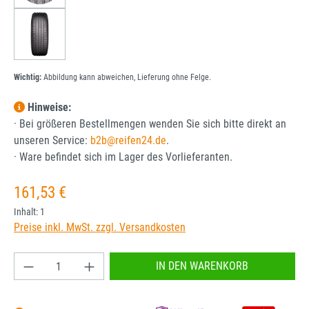
Wichtig:
Abbildung kann abweichen, Lieferung ohne Felge.
Hinweise:
· Bei größeren Bestellmengen wenden Sie sich bitte direkt an
unseren Service:
b2b@reifen24.de
.
· Ware befindet sich im Lager des Vorlieferanten.
Regulärer Preis:
161,53 €
Inhalt:
1
Preise inkl. MwSt. zzgl. Versandkosten
Produkt Anzahl: Gib den gewünschten Wert ein od
IN DEN WARENKORB