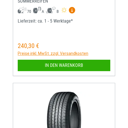
SOMMERREIFEN
Mehr Informationen zum EU-
70
A
B
Lieferzeit: ca. 1 - 5 Werktage*
240,30 €
Regulärer Preis:
Preise inkl. MwSt. zzgl. Versandkosten
IN DEN WARENKORB