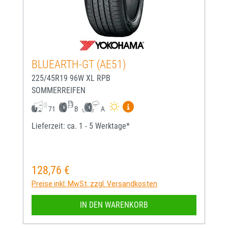
BLUEARTH-GT (AE51)
225/45R19 96W XL RPB
SOMMERREIFEN
Mehr Informationen zum EU-
71
B
A
Lieferzeit: ca. 1 - 5 Werktage*
128,76 €
Regulärer Preis:
Preise inkl. MwSt. zzgl. Versandkosten
IN DEN WARENKORB