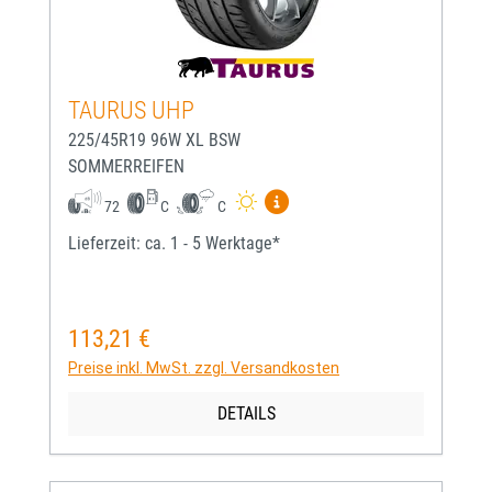
TAURUS UHP
225/45R19 96W XL BSW
SOMMERREIFEN
Mehr Informationen zum EU-
72
C
C
Lieferzeit: ca. 1 - 5 Werktage*
113,21 €
Regulärer Preis:
Preise inkl. MwSt. zzgl. Versandkosten
DETAILS