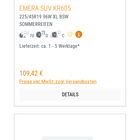
EMERA SUV KR605
225/45R19 96W XL BSW
SOMMERREIFEN
Mehr Informationen zum EU-
70
D
C
Lieferzeit: ca. 1 - 5 Werktage*
109,42 €
Regulärer Preis:
Preise inkl. MwSt. zzgl. Versandkosten
DETAILS