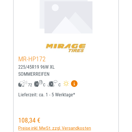
MR-HP172
225/45R19 96W XL
SOMMERREIFEN
Mehr Informationen zum EU-
72
C
C
Lieferzeit: ca. 1 - 5 Werktage*
108,34 €
Regulärer Preis:
Preise inkl. MwSt. zzgl. Versandkosten