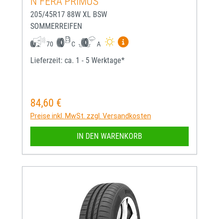
N FERA PRIMUS
205/45R17 88W XL BSW
SOMMERREIFEN
Mehr Informationen zum EU-
70
C
A
Lieferzeit: ca. 1 - 5 Werktage*
84,60 €
Regulärer Preis:
Preise inkl. MwSt. zzgl. Versandkosten
IN DEN WARENKORB