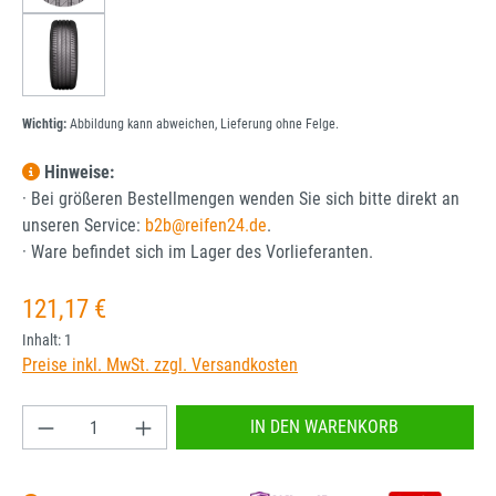
Wichtig:
Abbildung kann abweichen, Lieferung ohne Felge.
Hinweise:
· Bei größeren Bestellmengen wenden Sie sich bitte direkt an
unseren Service:
b2b@reifen24.de
.
· Ware befindet sich im Lager des Vorlieferanten.
Regulärer Preis:
121,17 €
Inhalt:
1
Preise inkl. MwSt. zzgl. Versandkosten
Produkt Anzahl: Gib den gewünschten Wert ein od
IN DEN WARENKORB