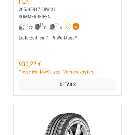
FLAT
205/45R17 88W XL
SOMMERREIFEN
Mehr Informationen zum EU-
72
C
A
Lieferzeit: ca. 1 - 5 Werktage*
930,22 €
Regulärer Preis:
Preise inkl. MwSt. zzgl. Versandkosten
DETAILS