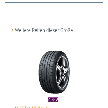
Produktgalerie überspringen
Weitere Reifen dieser Größe