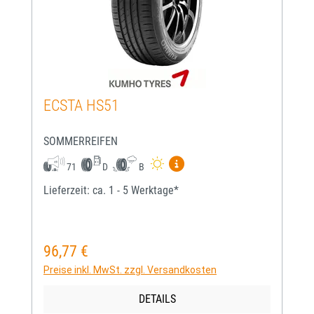
ECSTA HS51
SOMMERREIFEN
Mehr Informationen zum EU-
71
D
B
Lieferzeit: ca. 1 - 5 Werktage*
96,77 €
Regulärer Preis:
Preise inkl. MwSt. zzgl. Versandkosten
DETAILS