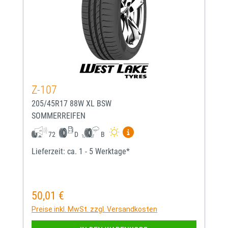
Z-107
205/45R17 88W XL BSW
SOMMERREIFEN
Mehr Informationen zum EU-
72
D
B
Lieferzeit: ca. 1 - 5 Werktage*
50,01 €
Regulärer Preis:
Preise inkl. MwSt. zzgl. Versandkosten