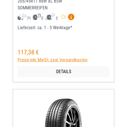
205/45R17 88W XL BSW
SOMMERREIFEN
Mehr Informationen zum EU-
71
E
C
Lieferzeit: ca. 1 - 5 Werktage*
117,38 €
Regulärer Preis:
Preise inkl. MwSt. zzgl. Versandkosten
DETAILS