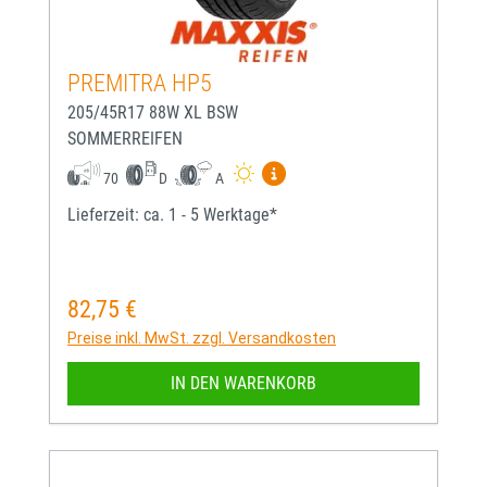
PREMITRA HP5
205/45R17 88W XL BSW
SOMMERREIFEN
Mehr Informationen zum EU-
70
D
A
Lieferzeit: ca. 1 - 5 Werktage*
82,75 €
Regulärer Preis:
Preise inkl. MwSt. zzgl. Versandkosten
IN DEN WARENKORB