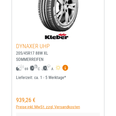
DYNAXER UHP
205/45R17 88W XL
SOMMERREIFEN
Mehr Informationen zum EU-
69
C
A
Lieferzeit: ca. 1 - 5 Werktage*
939,26 €
Regulärer Preis:
Preise inkl. MwSt. zzgl. Versandkosten