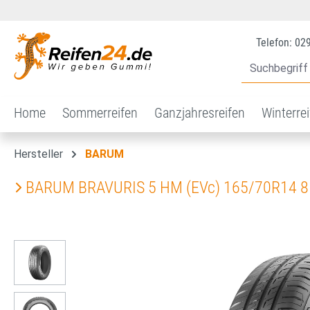
 Hauptinhalt springen
Zur Suche springen
Zur Hauptnavigation springen
Telefon: 02
Home
Sommerreifen
Ganzjahresreifen
Winterre
Hersteller
BARUM
BARUM BRAVURIS 5 HM (EVc) 165/70R14 8
Bildergalerie überspringen