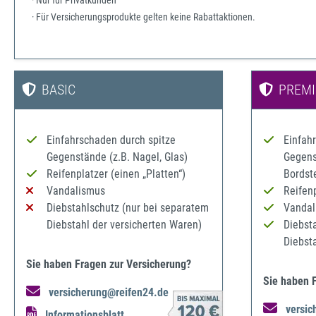
· Nur für Privatkunden
· Für Versicherungsprodukte gelten keine Rabattaktionen.
BASIC
PREM
Einfahrschaden durch spitze
Einfah
Gegenstände (z.B. Nagel, Glas)
Gegenst
Reifenplatzer (einen „Platten“)
Bordst
Vandalismus
Reifenp
Diebstahlschutz (nur bei separatem
Vandal
Diebstahl der versicherten Waren)
Diebst
Diebst
Sie haben Fragen zur Versicherung?
Sie haben 
versicherung@reifen24.de
versic
Informationsblatt