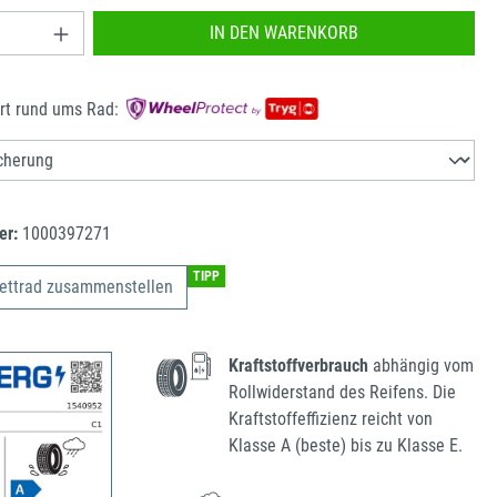
nzahl: Gib den gewünschten Wert ein oder benu
IN DEN WARENKORB
rt rund ums Rad:
er:
1000397271
TIPP
ettrad zusammenstellen
Kraftstoffverbrauch
abhängig vom
Rollwiderstand des Reifens. Die
Kraftstoffeffizienz reicht von
Klasse A (beste) bis zu Klasse E.