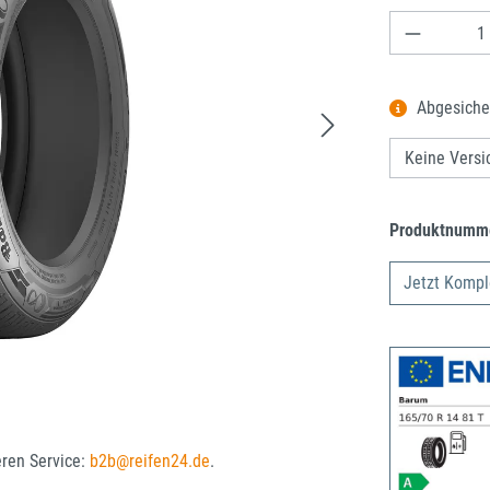
Produkt A
Abgesiche
Produktnumm
Jetzt Kompl
eren Service:
b2b@reifen24.de
.