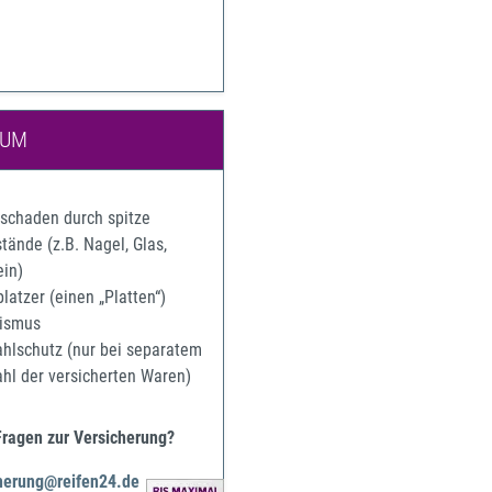
IUM
rschaden durch spitze
ände (z.B. Nagel, Glas,
ein)
latzer (einen „Platten“)
ismus
ahlschutz (nur bei separatem
ahl der versicherten Waren)
Fragen zur Versicherung?
herung@reifen24.de