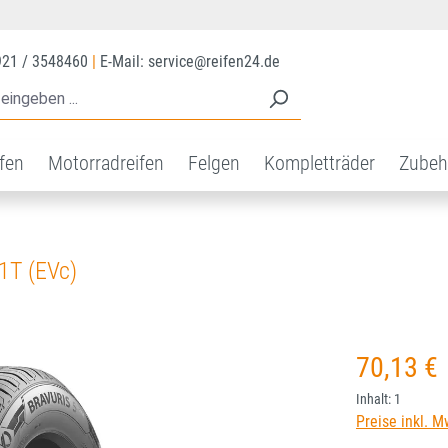
921 / 3548460
|
E-Mail: service@reifen24.de
ifen
Motorradreifen
Felgen
Kompletträder
Zubeh
1T (EVc)
Regulärer Prei
70,13 €
Inhalt:
1
Preise inkl. M