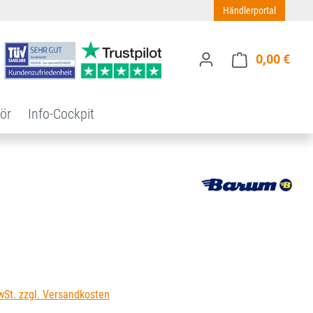
Händlerportal
0,00 €
Ware
ör
Info-Cockpit
s:
wSt. zzgl. Versandkosten