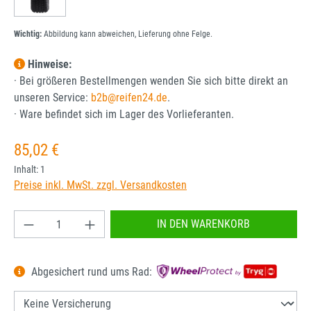
Wichtig:
Abbildung kann abweichen, Lieferung ohne Felge.
Hinweise:
· Bei größeren Bestellmengen wenden Sie sich bitte direkt an
unseren Service:
b2b@reifen24.de
.
· Ware befindet sich im Lager des Vorlieferanten.
Regulärer Preis:
85,02 €
Inhalt:
1
Preise inkl. MwSt. zzgl. Versandkosten
Produkt Anzahl: Gib den gewünschten Wert ein od
IN DEN WARENKORB
Abgesichert rund ums Rad: