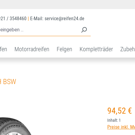
921 / 3548460
|
E-Mail: service@reifen24.de
ifen
Motorradreifen
Felgen
Kompletträder
Zubeh
H BSW
Regulärer Prei
94,52 €
Inhalt:
1
Preise inkl. M