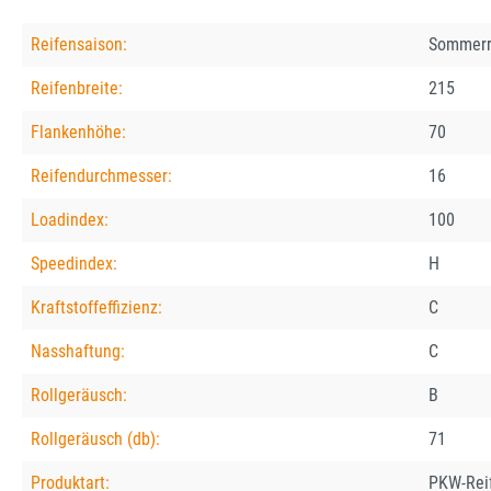
Reifensaison:
Sommerr
Reifenbreite:
215
Flankenhöhe:
70
Reifendurchmesser:
16
Loadindex:
100
Speedindex:
H
Kraftstoffeffizienz:
C
Nasshaftung:
C
Rollgeräusch:
B
Rollgeräusch (db):
71
Produktart:
PKW-Rei