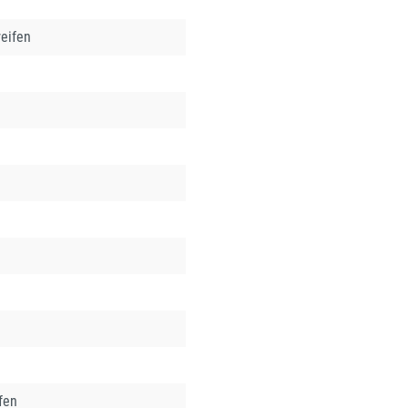
eifen
fen