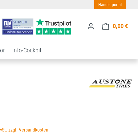
Händlerportal
0,00 €
Ware
ör
Info-Cockpit
s:
wSt. zzgl. Versandkosten