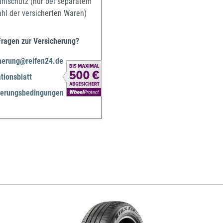
ahlschutz (nur bei separatem
ahl der versicherten Waren)
Fragen zur Versicherung?
herung@reifen24.de
tionsblatt
herungsbedingungen