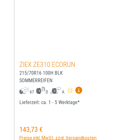
ZIEX ZE310 ECORUN
215/70R16 100H BLK
SOMMERREIFEN
Mehr Informationen zum EU-
67
D
A
Lieferzeit: ca. 1 - 5 Werktage*
143,73 €
Regulärer Preis:
Preise inkl. MwSt. zzgl. Versandkosten