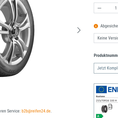
Produkt A
Abgesiche
Produktnumm
Jetzt Kompl
eren Service:
b2b@reifen24.de
.