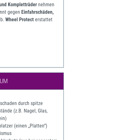
 und Kompletträder
nehmen
pannt gegen
Einfahrschäden,
b.
Wheel Protect
erstattet
IUM
rschaden durch spitze
ände (z.B. Nagel, Glas,
ein)
latzer (einen „Platten“)
ismus