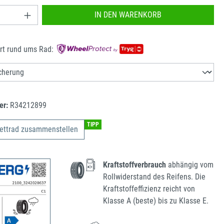
nzahl: Gib den gewünschten Wert ein oder benu
IN DEN WARENKORB
rt rund ums Rad:
er:
R34212899
TIPP
ettrad zusammenstellen
Kraftstoffverbrauch
abhängig vom
Rollwiderstand des Reifens. Die
Kraftstoffeffizienz reicht von
Klasse A (beste) bis zu Klasse E.