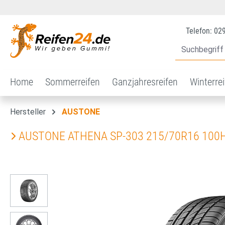
 Hauptinhalt springen
Zur Suche springen
Zur Hauptnavigation springen
Telefon: 02
Home
Sommerreifen
Ganzjahresreifen
Winterre
Hersteller
AUSTONE
AUSTONE ATHENA SP-303 215/70R16 100
Bildergalerie überspringen