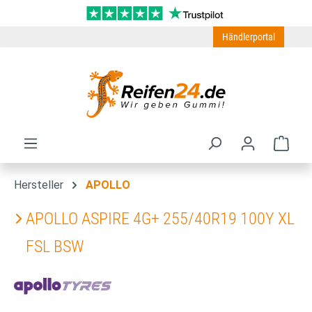
Zum Hauptinhalt springen
Händlerportal
Ware
Hersteller
APOLLO
APOLLO ASPIRE 4G+ 255/40R19 100Y XL
FSL BSW