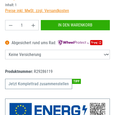
Inhalt:
1
Preise inkl. MwSt. zzgl. Versandkosten
Produkt Anzahl: Gib den gewünschten Wert ein od
IN DEN WARENKORB
Abgesichert rund ums Rad:
Produktnummer:
R29286119
TIPP
Jetzt Komplettrad zusammenstellen